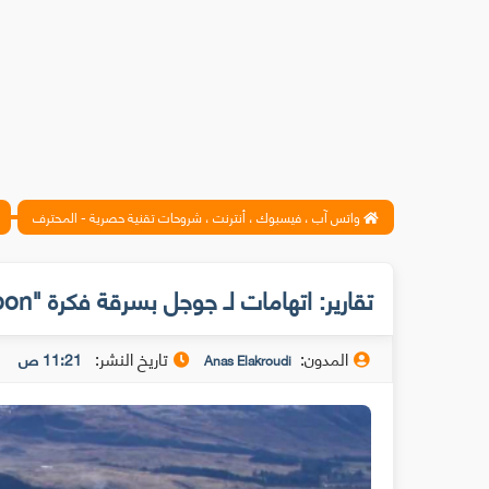
واتس آب ، فيسبوك ، أنترنت ، شروحات تقنية حصرية - المحترف
تقارير: اتهامات لـ جوجل بسرقة فكرة "Project Loon" !
المدون:
تاريخ النشر:
11:21 ص
Anas Elakroudi