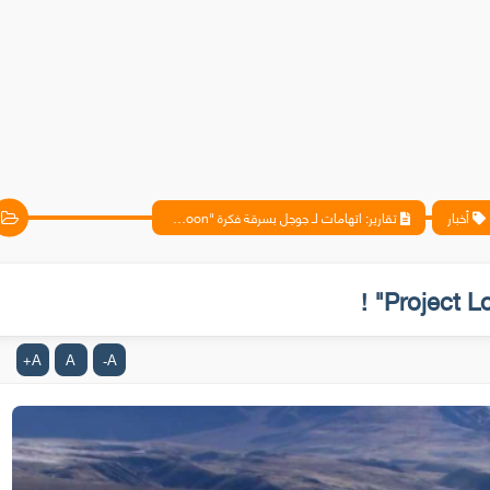
أخبار
تقارير: اتهامات لـ جوجل بسرقة فكرة "Project Loon" !
A
A
A
+
-