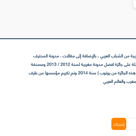
 من الشباب العربي ، بالإضافة إلى مقالات . مدونة المحترف
تأسست سنة 2009 حيث تستقطب الآن عدد كبير من الزوار من كافة ربوع الوطن العربي ، حيث ان مقرها الرئيسي بالمغرب و مديرها امين رغيب ،حاصلة على جائزة افضل مدونة مغربية لسنة 2012 / 2013 ومصنفة
ضمن افضل 10 مدونات عربية حسب المركز الدولي للصحفيين ICFJ سنة 2013 وحاصلة على الجائزة الفضية من يوتوب (اول قناة مغربية تحصل على هذه الجائزة من يوتوب ) سنة 2014 وتم تكريم مؤسسها من طرف