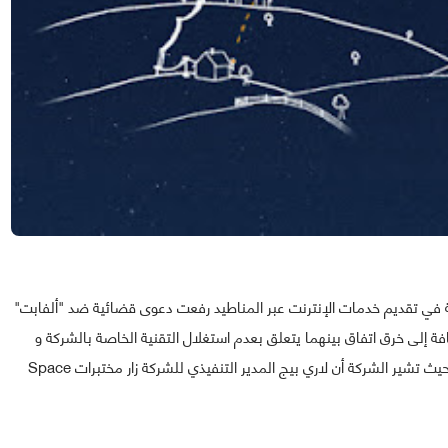
التي أسست سنة 1997 و المتخصصة في تقديم خدمات الإنترنت عبر المناطيد رفعت دعوى قضائية ضد "ألفابت"
افة إلى خرق اتفاق بينهما يتعلق بعدم استغلال التقنية الخاصة بالشركة و
إبقائها سرية و التي تم مشاركتها مع جوجل في سنة 2007، حيث تشير الشركة أن لاري بيج المدير التنفيذي للشركة زار مختبرات Space