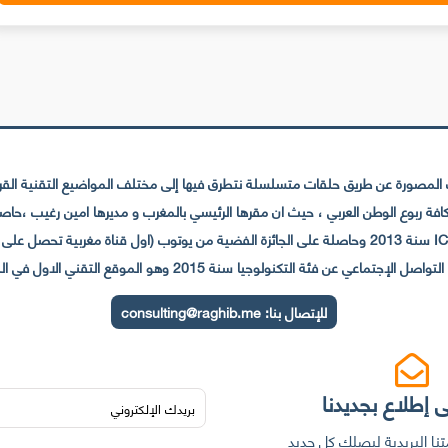
لمصورة عن طريق حلقات متسلسلة نتطرق فيها إلى مختلف المواضيع التقنية القريبة
عي عن فئة التكنولوجيا سنة 2015 وهو الموقع التقني الاول في المغرب والعالم العربي
للإتصال بنا:
consulting@raghib.me
 إطلاع بجديدنا
نا البريدية ليصلك كل جديد