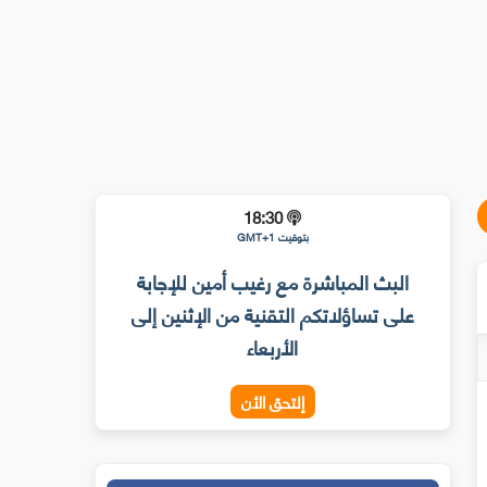
18:30
بتوقيت GMT+1
البث المباشرة مع رغيب أمين للإجابة
على تساؤلاتكم التقنية من الإثنين إلى
الأربعاء
إلتحق الأن