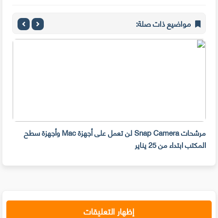
مواضيع ذات صلة:
مرشحات Snap Camera لن تعمل على أجهزة Mac وأجهزة سطح
المكتب ابتداء من 25 يناير
صديق
إظهار التعليقات