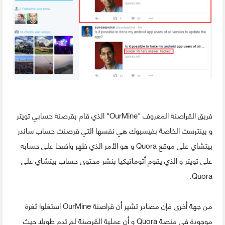
فريق القراصنة المعروف "OurMine" الذي قام بقرصنة حسابي تويتر
و بينترست الخاصة بفيسبوك هي نفسها التي قرصنت حساب ساندر
بيتشاي على موقع Quora و هو الأمر الذي ظهر واضحا على حسابه
على تويتر و الذي يقوم أتوماتيكيا بنشر محتوى حساب بيتشاي على
Quora.
من جهة أخرى فإن مصادر تشير أن قراصنة OurMine استغلوا ثغرة
موجودة في منصة Quora و أن عملية القرصنة لم تدم طويلا حيث