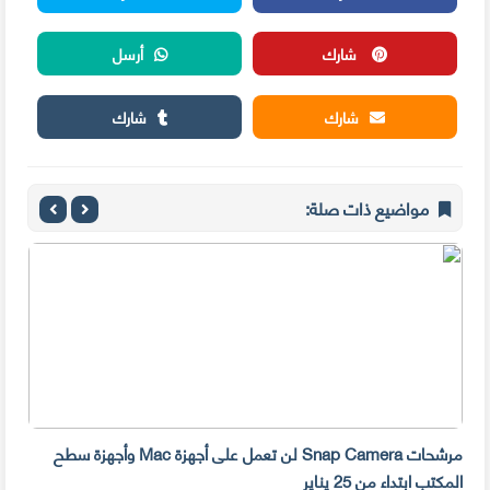
شارك
أرسل
شارك
شارك
مواضيع ذات صلة:
مرشحات Snap Camera لن تعمل على أجهزة Mac وأجهزة سطح
المكتب ابتداء من 25 يناير
صديق