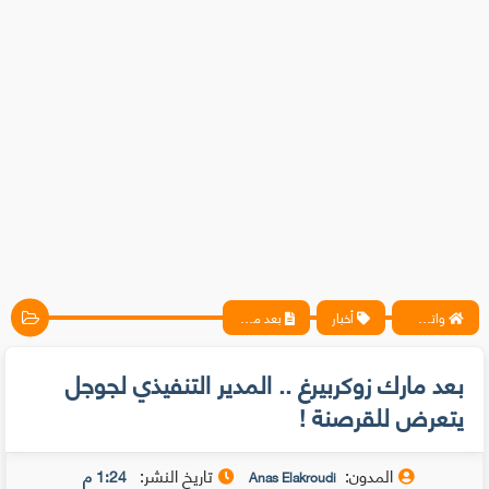
واتس آب ، فيسبوك ، أنترنت ، شروحات تقنية حصرية - المحترف
أخبار
بعد مارك زوكربيرغ .. المدير التنفيذي لجوجل يتعرض للقرصنة !
بعد مارك زوكربيرغ .. المدير التنفيذي لجوجل
يتعرض للقرصنة !
المدون:
تاريخ النشر:
1:24 م
Anas Elakroudi