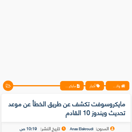
واتس آب ، فيسبوك ، أنترنت ، شروحات تقنية حصرية - المحترف
أخبار
مايكروسوفت تكشف عن طريق الخطأ عن موعد تحديث ويندوز 10 القادم
مايكروسوفت تكشف عن طريق الخطأ عن موعد
تحديث ويندوز 10 القادم
المدون:
تاريخ النشر:
10:19 ص
Anas Elakroudi