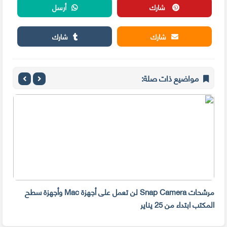
شارك
أرسل
شارك
شارك
مواضيع ذات صلة:
مرشحات Snap Camera لن تعمل على أجهزة Mac وأجهزة سطح
المكتب ابتداء من 25 يناير
صديق