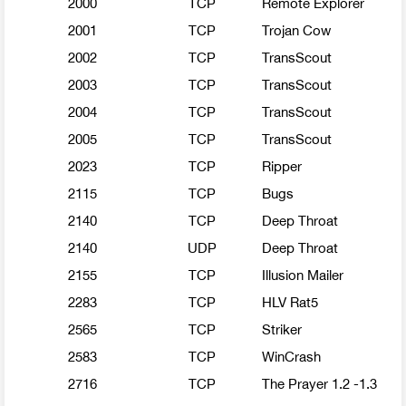
2000
TCP
Remote Explorer
2001
TCP
Trojan Cow
2002
TCP
TransScout
2003
TCP
TransScout
2004
TCP
TransScout
2005
TCP
TransScout
2023
TCP
Ripper
2115
TCP
Bugs
2140
TCP
Deep Throat
2140
UDP
Deep Throat
2155
TCP
Illusion Mailer
2283
TCP
HLV Rat5
2565
TCP
Striker
2583
TCP
WinCrash
2716
TCP
The Prayer 1.2 -1.3