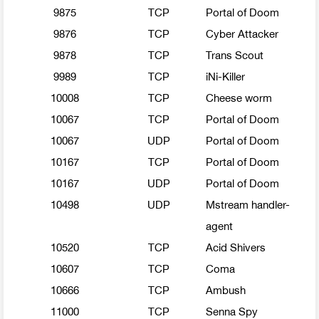
9875
TCP
Portal of Doom
9876
TCP
Cyber Attacker
9878
TCP
Trans Scout
9989
TCP
iNi-Killer
10008
TCP
Cheese worm
10067
TCP
Portal of Doom
10067
UDP
Portal of Doom
10167
TCP
Portal of Doom
10167
UDP
Portal of Doom
10498
UDP
Mstream handler-
agent
10520
TCP
Acid Shivers
10607
TCP
Coma
10666
TCP
Ambush
11000
TCP
Senna Spy