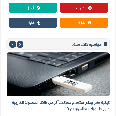
شارك
أرسل
شارك
شارك
مواضيع ذات صلة:
ام التشغيل Windows
كيفية حظر ومنع استخدام محركات أقراص USB المحمولة الخارجية
جرب 
على حاسوبك بنظام ويندوز 10
الاص