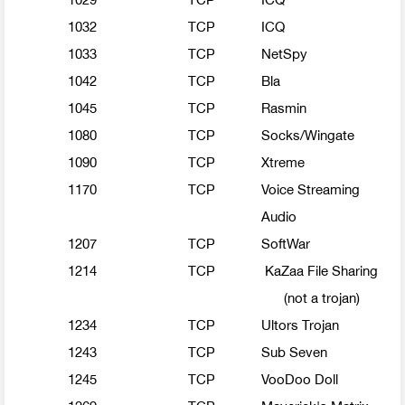
1032
TCP
ICQ
1033
TCP
NetSpy
1042
TCP
Bla
1045
TCP
Rasmin
1080
TCP
Socks/Wingate
1090
TCP
Xtreme
1170
TCP
Voice Streaming
Audio
1207
TCP
SoftWar
1214
TCP
KaZaa File Sharing
(not a trojan)
1234
TCP
Ultors Trojan
1243
TCP
Sub Seven
1245
TCP
VooDoo Doll
1269
TCP
Maverick's Matrix