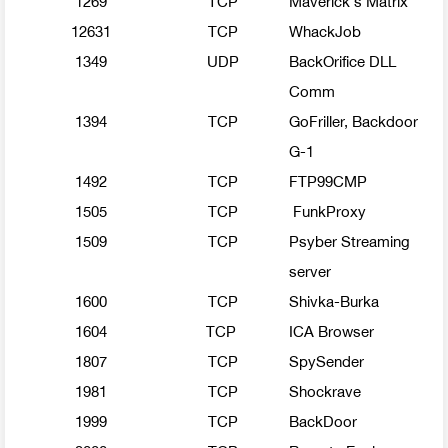
12631
TCP
WhackJob
1349
UDP
BackOrifice DLL
Comm
1394
TCP
GoFriller, Backdoor
G-1
1492
TCP
FTP99CMP
1505
TCP
FunkProxy
1509
TCP
Psyber Streaming
server
1600
TCP
Shivka-Burka
1604
TCP
ICA Browser
1807
TCP
SpySender
1981
TCP
Shockrave
1999
TCP
BackDoor