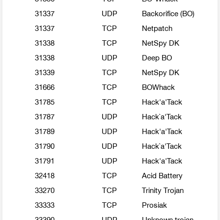
31337
UDP
Backorifice (BO)
31337
TCP
Netpatch
31338
TCP
NetSpy DK
31338
UDP
Deep BO
31339
TCP
NetSpy DK
31666
TCP
BOWhack
31785
TCP
Hack'a'Tack
31787
UDP
Hack`a'Tack
31789
UDP
Hack'a'Tack
31790
UDP
Hack`a'Tack
31791
UDP
Hack'a'Tack
32418
TCP
Acid Battery
33270
TCP
Trinity Trojan
33333
TCP
Prosiak
33390
UDP
Unknown trojan