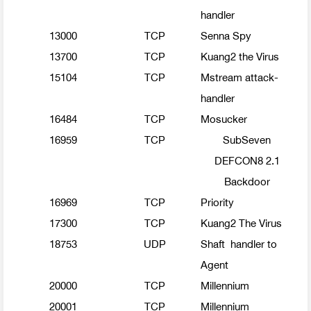
handler
13000
TCP
Senna Spy
13700
TCP
Kuang2 the Virus
15104
TCP
Mstream attack-
handler
16484
TCP
Mosucker
16959
TCP
SubSeven
DEFCON8 2.1
Backdoor
16969
TCP
Priority
17300
TCP
Kuang2 The Virus
18753
UDP
Shaft handler to
Agent
20000
TCP
Millennium
20001
TCP
Millennium