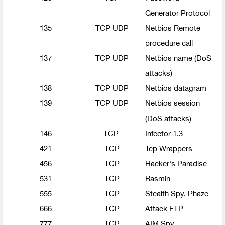
Generator Protocol
135
TCP UDP
Netbios Remote
procedure call
137
TCP UDP
Netbios name (DoS
attacks)
138
TCP UDP
Netbios datagram
139
TCP UDP
Netbios session
(DoS attacks)
146
TCP
Infector 1.3
421
TCP
Tcp Wrappers
456
TCP
Hacker's Paradise
531
TCP
Rasmin
555
TCP
Stealth Spy, Phaze
666
TCP
Attack FTP
777
TCP
AIM Spy