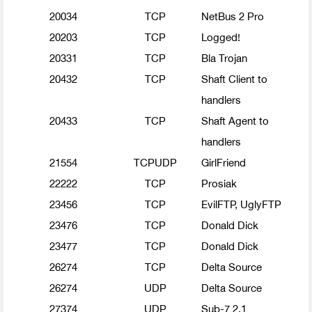
20034
TCP
NetBus 2 Pro
20203
TCP
Logged!
20331
TCP
Bla Trojan
20432
TCP
Shaft Client to
handlers
20433
TCP
Shaft Agent to
handlers
21554
TCPUDP
GirlFriend
22222
TCP
Prosiak
23456
TCP
EvilFTP, UglyFTP
23476
TCP
Donald Dick
23477
TCP
Donald Dick
26274
TCP
Delta Source
26274
UDP
Delta Source
27374
UDP
Sub-7 2.1