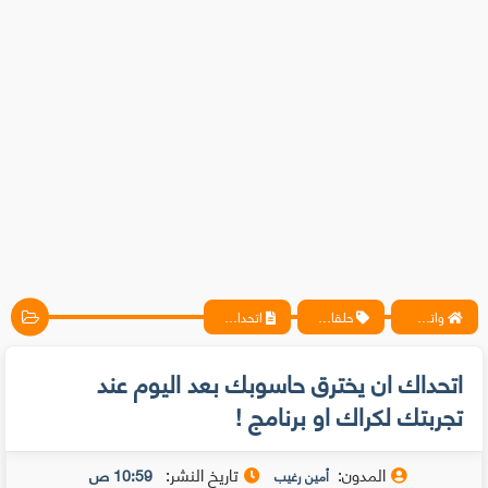
واتس آب ، فيسبوك ، أنترنت ، شروحات تقنية حصرية - المحترف
حلقات متخصيصي الحماية
اتحداك ان يخترق حاسوبك بعد اليوم عند تجربتك لكراك او برنامج !
اتحداك ان يخترق حاسوبك بعد اليوم عند
تجربتك لكراك او برنامج !
المدون:
تاريخ النشر:
10:59 ص
أمين رغيب