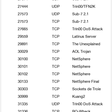
27444
UDP
Trin00/TFN2K
27573
UDP
Sub-7 2.1
27573
TCP
Sub-7 2.1
27665
TCP
Trin00 DoS Attack
29559
TCP
Latinus Server
29891
TCP
The Unexplained
30029
TCP
AOL Trojan
30100
TCP
NetSphere
30101
TCP
NetSphere
30102
TCP
NetSphere
30133
TCP
NetSphere Final
30303
TCP
Sockets de Troie
30999
TCP
Kuang2
31335
UDP
Trin00 DoS Attack
31336
TCP
BO-Whack