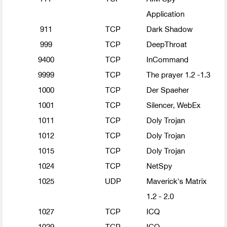
Application
911
TCP
Dark Shadow
999
TCP
DeepThroat
9400
TCP
InCommand
9999
TCP
The prayer 1.2 -1.3
1000
TCP
Der Spaeher
1001
TCP
Silencer, WebEx
1011
TCP
Doly Trojan
1012
TCP
Doly Trojan
1015
TCP
Doly Trojan
1024
TCP
NetSpy
1025
UDP
Maverick's Matrix
1.2 - 2.0
1027
TCP
ICQ
1029
TCP
ICQ