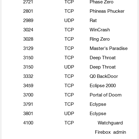
2721
TCP
Phase Zero
2801
TCP
Phineas Phucker
2989
UDP
Rat
3024
TCP
WinCrash
3028
TCP
Ring Zero
3129
TCP
Master's Paradise
3150
TCP
Deep Throat
3150
UDP
Deep Throat
3332
TCP
Q0 BackDoor
3459
TCP
Eclipse 2000
3700
TCP
Portal of Doom
3791
TCP
Eclypse
3801
UDP
Eclypse
4100
TCP
Watchguard
Firebox admin