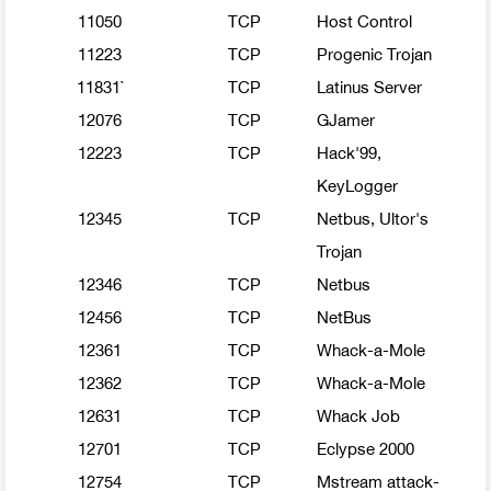
11050
TCP
Host Control
11223
TCP
Progenic Trojan
11831`
TCP
Latinus Server
12076
TCP
GJamer
12223
TCP
Hack'99,
KeyLogger
12345
TCP
Netbus, Ultor's
Trojan
12346
TCP
Netbus
12456
TCP
NetBus
12361
TCP
Whack-a-Mole
12362
TCP
Whack-a-Mole
12631
TCP
Whack Job
12701
TCP
Eclypse 2000
12754
TCP
Mstream attack-