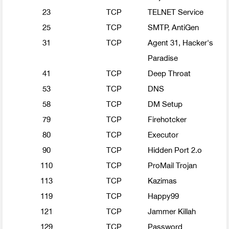
23
TCP
TELNET Service
25
TCP
SMTP, AntiGen
31
TCP
Agent 31, Hacker's
Paradise
41
TCP
Deep Throat
53
TCP
DNS
58
TCP
DM Setup
79
TCP
Firehotcker
80
TCP
Executor
90
TCP
Hidden Port 2.o
110
TCP
ProMail Trojan
113
TCP
Kazimas
119
TCP
Happy99
121
TCP
Jammer Killah
129
TCP
Password