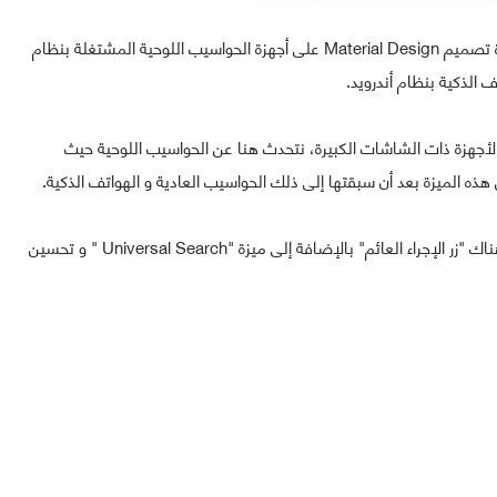
أعلنت مايكروسوفت أخيرا عن إطلاق تحديث جديد يجلب ميزة تصميم Material Design على أجهزة الحواسيب اللوحية المشتغلة بنظام
 الذكية بنظام أندرويد.
 رقم الإصدار 7.0 جاء ليتوافق مع الأجهزة ذات الشاشات الكبيرة، نتحدث هنا عن الحواسيب اللوحية حيث
و من بين الميزات الجديدة التي ستأتي مع التصميم الجديد هناك "زر الإجراء العائم" بالإضافة إلى ميزة "Universal Search " و تحسين