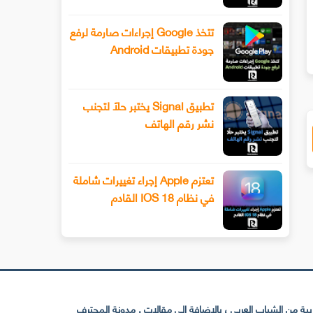
سيحصل هاتف Xiaomi 13 أخيرًا على عدسة
طرح Snapchat المزيد من أدوا
ليفوتوغرافي
الفيديو المتقدمة باستخدام وضع ا
تتخذ Google إجراءات صارمة لرفع
جودة تطبيقات Android
تطبيق Signal يختبر حلًا لتجنب
نشر رقم الهاتف
تعتزم Apple إجراء تغييرات شاملة
في نظام IOS 18 القادم
 من الشباب العربي ، بالإضافة إلى مقالات . مدونة المحترف