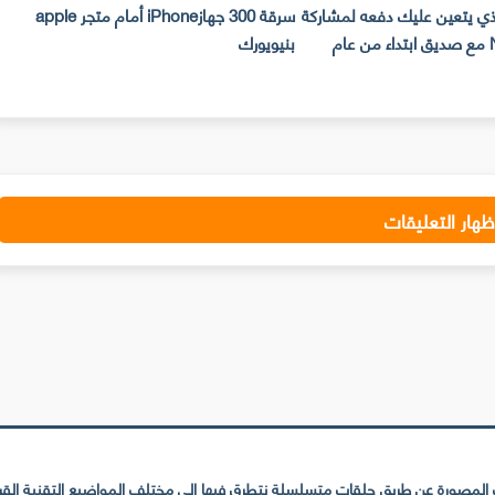
لذي يتعين عليك دفعه لمشاركة
سرقة 300 جهازiPhone أمام متجر apple
حساب Netflix مع صديق ابتداء من عام
بنيويورك
ت
ظهار التعليقات
لمصورة عن طريق حلقات متسلسلة نتطرق فيها إلى مختلف المواضيع التقنية القريبة