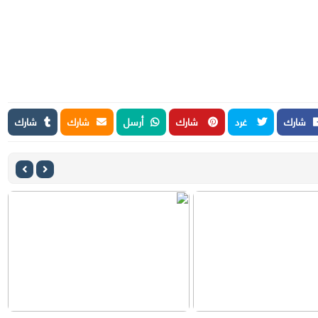
شارك
غرد
شارك
أرسل
شارك
شارك