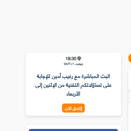
18:30
بتوقيت GMT+1
البث المباشرة مع رغيب أمين للإجابة
على تساؤلاتكم التقنية من الإثنين إلى
الأربعاء
إلتحق الأن