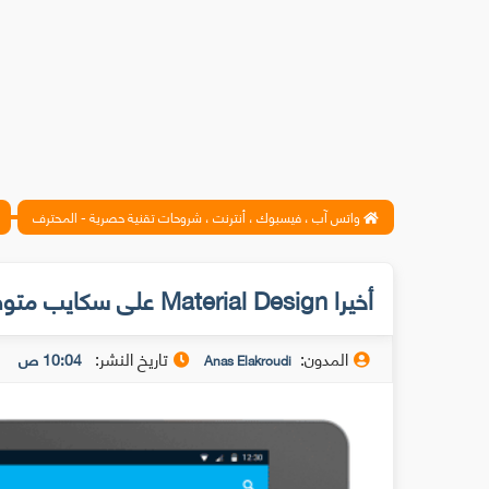
واتس آب ، فيسبوك ، أنترنت ، شروحات تقنية حصرية - المحترف
أخيرا Material Design على سكايب متوفر على الحواسيب اللوحية أندرويد
المدون:
تاريخ النشر:
10:04 ص
Anas Elakroudi