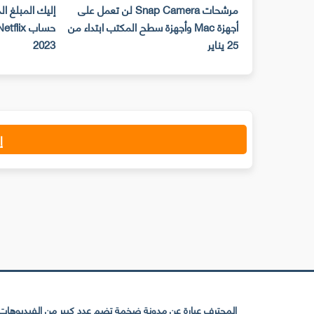
مرشحات Snap Camera لن تعمل على
إليك المبلغ ا
أجهزة Mac وأجهزة سطح المكتب ابتداء من
25 يناير
2023
إ
المحترف عبارة عن مدونة ضخمة تضم عدد كبير من الفيديوهات ا