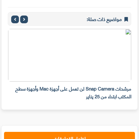
مواضيع ذات صلة:
مرشحات Snap Camera لن تعمل على أجهزة Mac وأجهزة سطح
المكتب ابتداء من 25 يناير
صديق
إظهار التعليقات