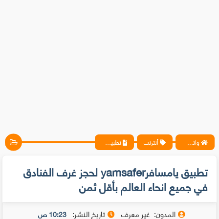
واتس آب ، فيسبوك ، أنترنت ، شروحات تقنية حصرية - المحترف
أنترنت
تطبيق يامسافرyamsafer لحجز غرف الفنادق في جميع انحاء العالم بأقل ثمن
تطبيق يامسافرyamsafer لحجز غرف الفنادق
في جميع انحاء العالم بأقل ثمن
المدون:
غير معرف
تاريخ النشر:
10:23 ص