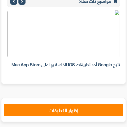
مواضيع ذات صلة:
تتيح Google أحد تطبيقات iOS الخاصة بها على Mac App Store
iOS و ndroid
إظهار التعليقات