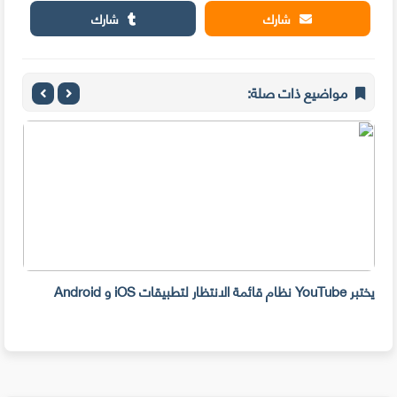
شارك
شارك
مواضيع ذات صلة:
يختبر YouTube نظام قائمة الانتظار لتطبيقات iOS و Android
تتيح Google أحد تطبيقات iOS الخاصة بها ع