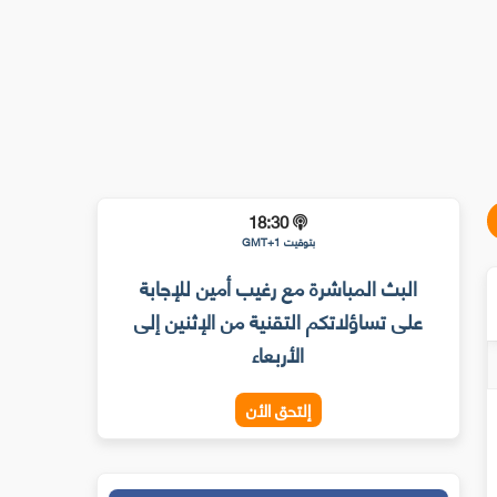
18:30
بتوقيت GMT+1
البث المباشرة مع رغيب أمين للإجابة
على تساؤلاتكم التقنية من الإثنين إلى
الأربعاء
إلتحق الأن