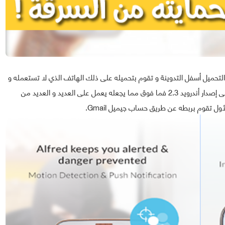
 إلى تحميله هو " Alfred " ستجد رابط التحميل أسفل التدوينة و تقوم بتحميله على ذلك الهاتف الذي لا تستعمله و
القديم ،هاتف أندرويد بطبيعة الحال كما أن التطبيق يعمل على إصدار أندرويد 2.3 فما فوق مما يجعله يعمل على العديد و العديد من
ول تقوم بربطه عن طريق حساب جيميل Gmail.