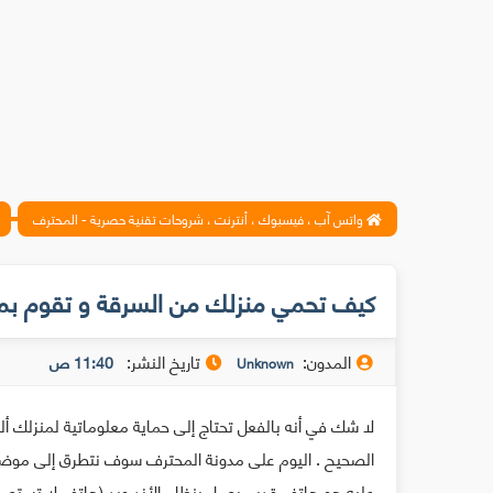
واتس آب ، فيسبوك ، أنترنت ، شروحات تقنية حصرية - المحترف
كيف تحمي منزلك من السرقة و تقوم بمرا
المدون:
تاريخ النشر:
11:40 ص
Unknown
لا شك في أنه بالفعل تحتاج إلى حماية معلوماتية لمنزلك
الصحيح . اليوم على مدونة المحترف سوف نتطرق إلى موضوع
عليه هو هاتف قديم يعمل بنظام الأندرويد (هاتف لا تستعمله