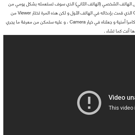
ى الهاتف الشخصي (الهاتف الثاني) الذي سوف تستعمله بشكل يومي من
أجل المراقبة و تقوم بالولوج إليه بنفس حساب جيميل Gmail الذي قمت بإدخاله في الهاتف الأول و لكن هذه المرة تختار Viewer من
إعدادات الهاتف الثاني عكس الهاتف الأول الذي قمنا بجله ككامرا أمنية و جعلناه في خيار Camera ، و عليه ستمكن من معرفة ما يجري
 أنت كما تشاء .