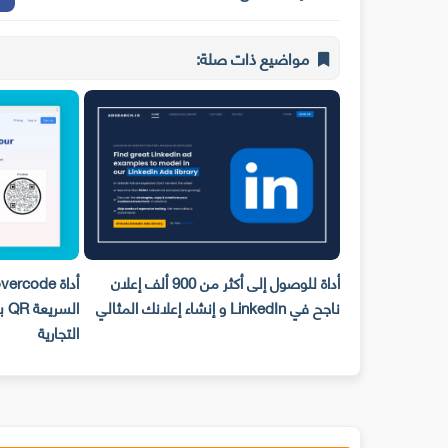
مواضيع ذات صلة:
أداة للوصول إلى أكثر من 900 ألف إعلان
أداة Hovercode لإنشاء رموز الإستجابة
 المثالي
السريعة QR بأنماط مختلفة لعلامتك
التجارية