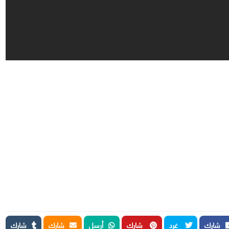
شارك
غرد
شارك
أرسل
شارك
شارك