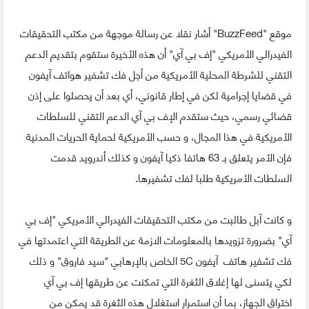
موقع "BuzzFeed" أشار نقلا عن رسالة موجهة من مكتب التحقيقات
الفيدرالي الأمريكي "إف بي آي" أن هذه الأخيرة ستقوم بتقديم الدعم
التقني للشرطة المحلية الأمريكية من أجل فك تشفير هواتف آيفون
في قضايا إجرامية لكن في إطار قانوني، أي بعد أن يحصلوا على إذن
قضائي رسمي، حيث ستقدم الإف بي آي الدعم التقني للسلطات
الأمريكية في هذا المجال، و حسب الأمريكية لحماية الحريات المدنية
فإن الأمر يتعلق بـ 63 هاتفا ذكيا آيفون و كذلك أندرويد قدمت
السلطات الأمريكية طلبا لفك تشفيرها.
و كانت آبل طالبت من مكتب التحقيقات الفيدرالي الأمريكي "إف بي
آي" بضرورة تزويدها بالمعلومات الازمة عن الطريقة التي اعتمدتها في
فك تشفير هاتف آيفون 5C الخاص بالإرهابي "سيد فاروق" و ذلك
لكي يتسنى لها إغلاق الثغرة التي تمكنت عن طريقها إف بي آي
اختراق الجهاز، بما أن استمرار استغلال هذه الثغرة قد يمكن من