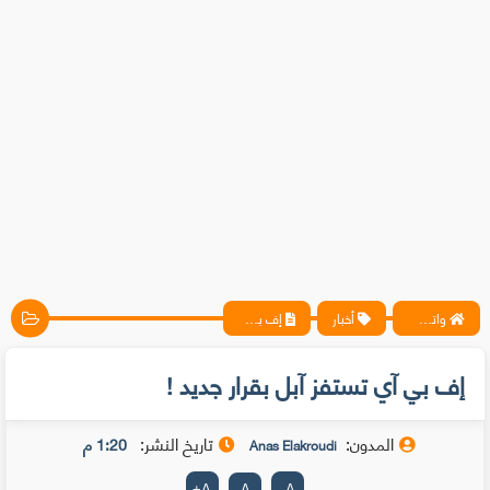
واتس آب ، فيسبوك ، أنترنت ، شروحات تقنية حصرية - المحترف
أخبار
إف بي آي تستفز آبل بقرار جديد !
إف بي آي تستفز آبل بقرار جديد !
المدون:
تاريخ النشر:
1:20 م
Anas Elakroudi
+
A
A
-
A