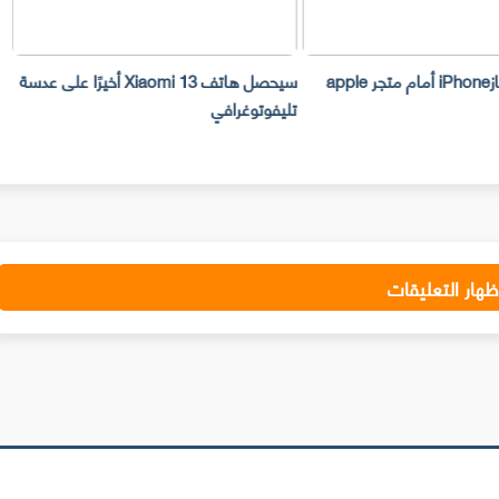
سرقة 300 جهازiPhone أمام متجر apple
سيحصل هاتف Xiaomi 13 أخيرًا على عدسة
تليفوتوغرافي
ا
ظهار التعليقات