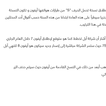
و من المعروف أن شركة آبل قد اعتادت في كل موسم على إطلاق نسخة تحمل الحرف "S" من طرازات هواتفها آيفون و تكون النسخة
ابتداءا من هاتف آيفون 3G، إلا أن تغيرا جذريا سيطرأ على هذه العادة ابتداءا من هذه السنة حسب أقوال أحد المحللين
المحلل التقني "Mark Moskowitz" من شركة "Barclays" أشار أن شركة آبل تخطط كما هو متوقع لإطلاق آيفون 7 خلال العام الجاري
لكن على عكس ما هو منتظر فلن تكون هناك نسخة آيفون 7S حيث ستمر الشركة مباشرة إلى إصدار جديد سيكون هو آيفون 8 لتنهي آبل
"Mark Moskowitz" أكد أن آبل ستذهب أبعد من ذلك في النسخ القادمة من آيفون حيث سيتم حذف الزر