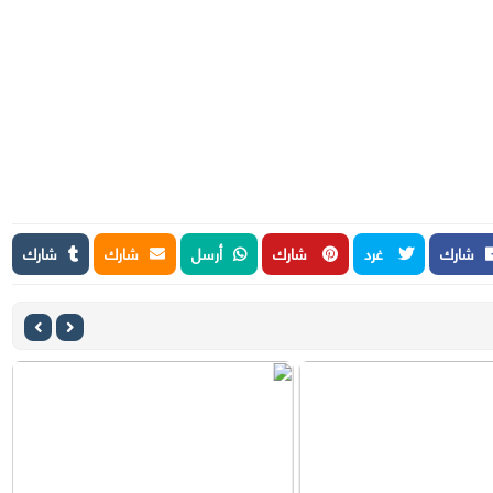
شارك
غرد
شارك
أرسل
شارك
شارك