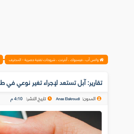
واتس آب ، فيسبوك ، أنترنت ، شروحات تقنية حصرية - المحترف
تقارير: آبل تستعد لإجراء تغير نوعي في ط
المدون:
تاريخ النشر:
4:10 م
Anas Elakroudi