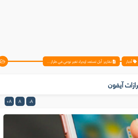
أخبار
تقارير: آبل تستعد لإجراء تغير نوعي في طرازات آيفون
رازات آيفون
A
A
A
+
-