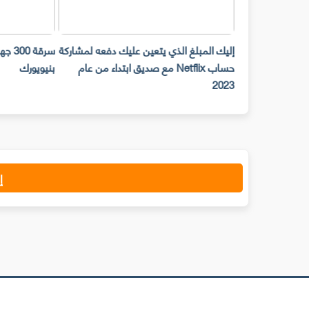
حات Snap Camera لن تعمل على
إليك المبلغ الذي يتعين عليك دفعه لمشاركة
ح المكتب ابتداء من
حساب Netflix مع صديق ابتداء من عام
بنيويورك
2023
إ