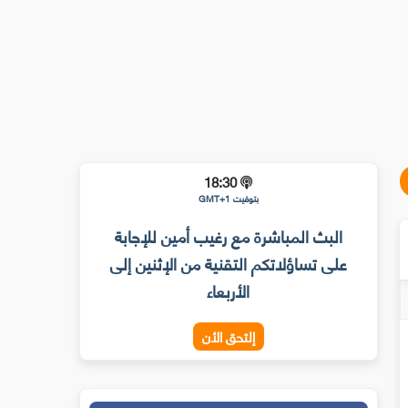
18:30
بتوقيت GMT+1
البث المباشرة مع رغيب أمين للإجابة
على تساؤلاتكم التقنية من الإثنين إلى
الأربعاء
إلتحق الأن