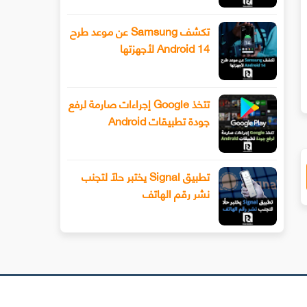
تكشف Samsung عن موعد طرح
Android 14 لأجهزتها
طرح Snapchat المزيد من أدوات تحرير
تيكتوك تعمل على منصة مستقلة
لفيديو المتقدمة باستخدام وضع المخرج
الموسيقى
تتخذ Google إجراءات صارمة لرفع
جودة تطبيقات Android
تطبيق Signal يختبر حلًا لتجنب
نشر رقم الهاتف