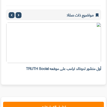
مواضيع ذات صلة:
أول منشور لدونالد ترامب على موقعه TRUTH Social
VidCutter: ب
إظهار التعليقات