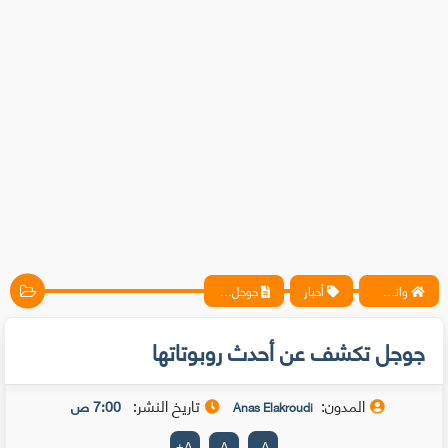
واتس آب ، فيسبوك ، أنترنت ، شروحات تقنية حصرية - المحترف
أخبار
جوجل تكشف عن أحدث روبوتاتها
جوجل تكشف عن أحدث روبوتاتها
المدون:
تاريخ النشر:
7:00 ص
Anas Elakroudi
+
A
A
-
A