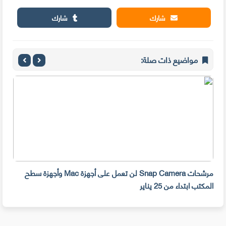
شارك
شارك
مواضيع ذات صلة:
مرشحات Snap Camera لن تعمل على أجهزة Mac وأجهزة سطح
المكتب ابتداء من 25 يناير
صديق