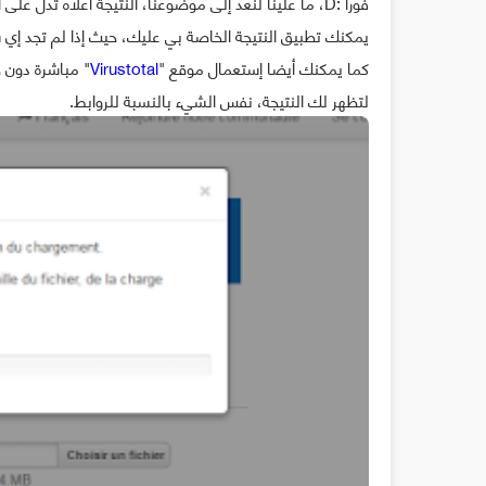
فورا :D، ما علينا لنعد إلى موضوعنا، النتيجة أعلاه تدل على أن هناك 29 بريمج ضار في ملف واحد.
يمكنك تطبيق النتيجة الخاصة بي عليك، حيث إذا لم تجد إي 
كما يمكنك أيضا إستعمال موقع "
Virustotal
" مباشرة دون ح
لتظهر لك النتيجة، نفس الشيء بالنسبة للروابط.