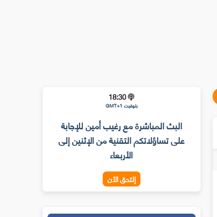
18:30
بتوقيت GMT+1
البث المباشرة مع رغيب أمين للإجابة
على تساؤلاتكم التقنية من الإثنين إلى
الأربعاء
إلتحق الأن