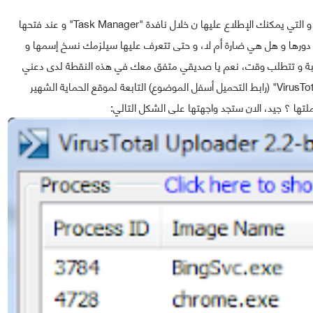
توجد مجموعة كبيرة من البرامج التي تعمل في خلفية جهازنا و التي يمكنك الإطلاع عليها ن خلال نافدة "Task Manager" و عند فتحها
 دورها و هل هي ضارة أم لا، و حتى تتعرف عليها سيلزمك نسخ إسمها و
عبة و تتطلب وقت، نعم يا صديقي متفق معك في هذه النقطة لدى دعني
أقدم لك الحل و هو بسيط جدا حيث سيلزمك تحميل اداة "VirusTotal" (رابط التحميل أسفل الموضوع) التابعة لموقع الحماية الشهير
لتها ؟ جيد، الان ستجد واجهتها على الشكل التالي: