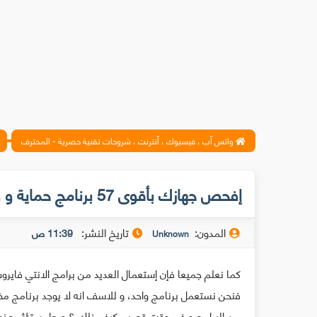
واتس آب ، فيسبوك ، أنترنت ، شروحات تقنية حصرية - المحترف
إفحص جهازك بأقوى 57 برنامج حماية و في وقت قصير دون الحاجة لتحميلهم (أونلاين) !
المدون:
تاريخ النشر:
11:39 ص
Unknown
كما نعلم جميعا فإن إستعمال العديد من برامج الانتي فا
فنحن نستعمل برنامج واحد، و للاسف انه لا يوجد برنامج م
من البرامج و في وقت قصير، كيف ذلك ؟ و هل ستؤثر هذه ا