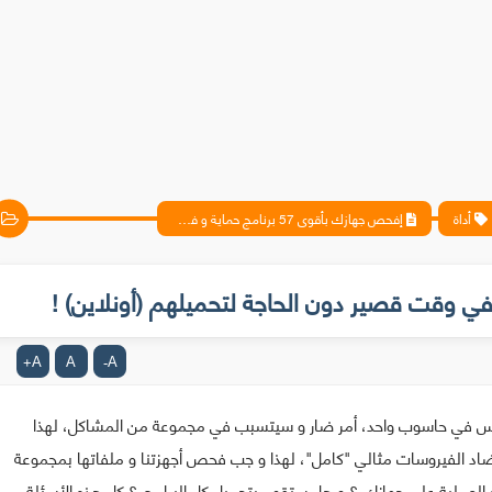
أداة
إفحص جهازك بأقوى 57 برنامج حماية و في وقت قصير دون الحاجة لتحميلهم (أونلاين) !
A
A
A
+
-
يروس في حاسوب واحد، أمر ضار و سيتسبب في مجموعة من المشاكل، لهذا
ضاد الفيروسات مثالي "كامل"، لهذا و جب فحص أجهزتنا و ملفاتها بمجموعة
لعملية على جهازك ؟ و هل ستقوم بتحميل كل البرامج ؟ كل هذه الأسئلة