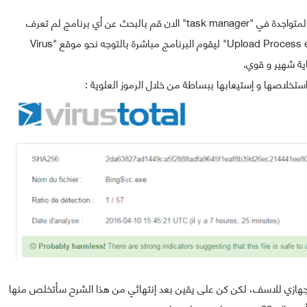
و هي تضم جميع البريمجات التي تعمل في خلفية جهازك و المتواجدة في "task manager" الان قم بالبحث عن أي برنامج لم تعرف
دوره و هل هو امن أم لا و حدده ثم أنقر على زر "Upload Process executable" ليقوم البرنامج مباشرة بالتوجه نحو موقع "Virus
تخلاصها و إستيعابها ببساطة من خلال الرموز العلوية :
 جهازي للاسف، لكن كن على يقين بعد إنتهائي من هذا الشرح سأتخلص منها