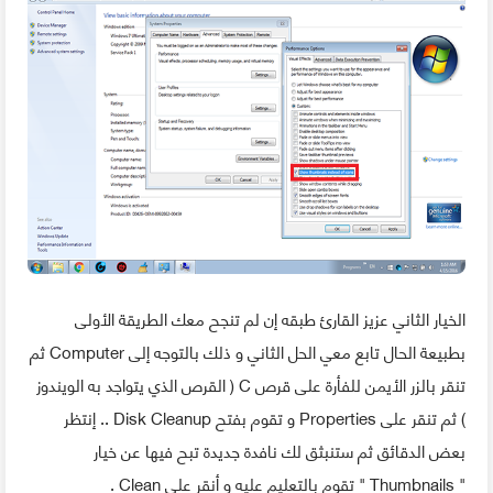
الخيار الثاني عزيز القارئ طبقه إن لم تنجح معك الطريقة الأولى
بطبيعة الحال تابع معي الحل الثاني و ذلك بالتوجه إلى Computer ثم
تنقر بالزر الأيمن للفأرة على قرص C ( القرص الذي يتواجد به الويندوز
) ثم تنقر على Properties و تقوم بفتح Disk Cleanup .. إنتظر
بعض الدقائق ثم ستنبثق لك نافدة جديدة تبح فيها عن خيار
" Thumbnails " تقوم بالتعليم عليه و أنقر على Clean .