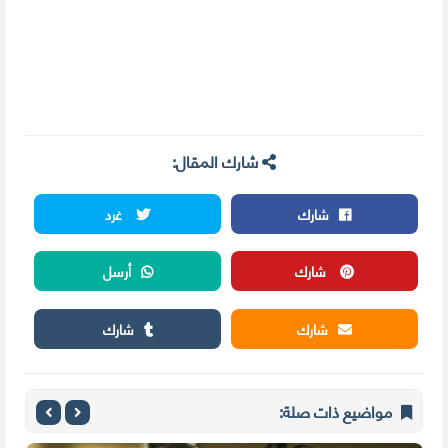
شارك المقال:
شارك
غرد
شارك
أرسل
شارك
شارك
مواضيع ذات صلة: