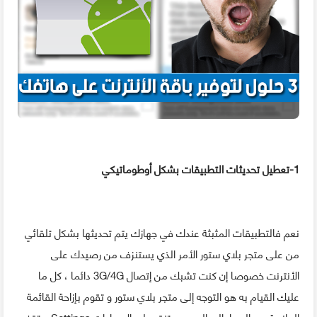
1-تعطيل تحديثات التطبيقات بشكل أوطوماتيكي
نعم فالتطبيقات المثبثة عندك في جهازك يتم تحديثها بشكل تلقائي
من على متجر بلاي ستور الأمر الذي يستنزف من رصيدك على
الأنترنت خصوصا إن كنت تشبك من إتصال 3G/4G دائما ، كل ما
عليك القيام به هو التوجه إلى متجر بلاي ستور و تقوم بإزاحة القائمة
الجانبية من اليسار إلى اليمين و تنقر على الإعدادات Settings و تقف