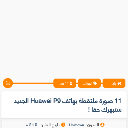
واتس آب ، فيسبوك ، أنترنت ، شروحات تقنية حصرية - المحترف
الهواتف المحمولة
11 صورة ملتقطة بهاتف Huawei P9 الجديد ستبهرك حقا !
11 صورة ملتقطة بهاتف Huawei P9 الجديد
ستبهرك حقا !
المدون:
تاريخ النشر:
2:10 م
Unknown