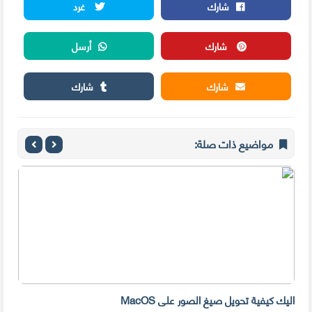
شارك
غرد
شارك
أرسل
شارك
شارك
مواضيع ذات صلة:
ليك كيفية تحويل صيغ الصور على MacOS
كيفية تخصيص 