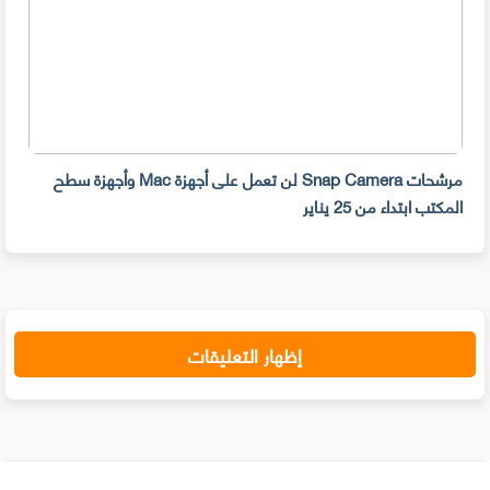
مرشحات Snap Camera لن تعمل على أجهزة Mac وأجهزة سطح
المكتب ابتداء من 25 يناير
صديق
إظهار التعليقات