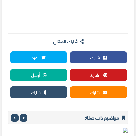
شارك المقال:
شارك
غرد
شارك
أرسل
شارك
شارك
مواضيع ذات صلة: