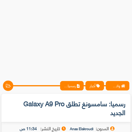
واتس آب ، فيسبوك ، أنترنت ، شروحات تقنية حصرية - المحترف
أخبار
رسميا: سامسونغ تطلق Galaxy A9 Pro الجديد
رسميا: سامسونغ تطلق Galaxy A9 Pro
الجديد
المدون:
تاريخ النشر:
11:34 ص
Anas Elakroudi