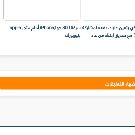
لذي يتعين عليك دفعه لمشاركة
سرقة 300 جهازiPhone أمام متجر apple
حساب Netflix مع صديق ابتداء من عام
بنيويورك
ت
ظهار التعليقات