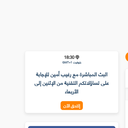
18:30
بتوقيت GMT+1
البث المباشرة مع رغيب أمين للإجابة
على تساؤلاتكم التقنية من الإثنين إلى
الأربعاء
إلتحق الأن