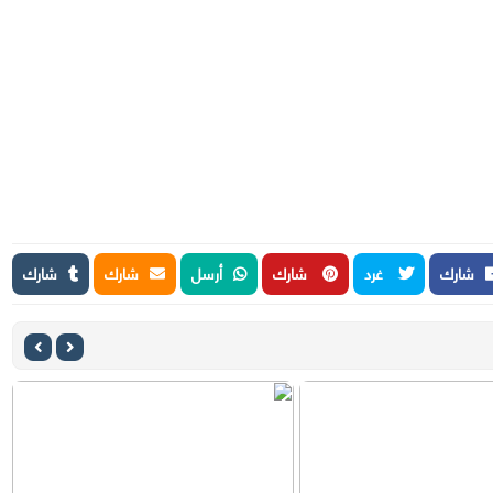
شارك
غرد
شارك
أرسل
شارك
شارك