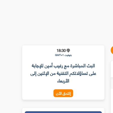
18:30
بتوقيت GMT+1
البث المباشرة مع رغيب أمين للإجابة
على تساؤلاتكم التقنية من الإثنين إلى
الأربعاء
إلتحق الأن