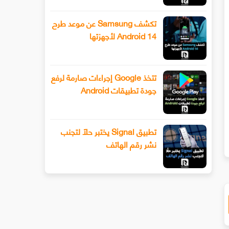
تكشف Samsung عن موعد طرح
Android 14 لأجهزتها
تتخذ Google إجراءات صارمة لرفع
جودة تطبيقات Android
سيحصل هاتف Xiaomi 13 أخيرًا على عدسة
طرح Snapchat المزيد من أدوا
ليفوتوغرافي
الفيديو المتقدمة باستخدام وضع ا
تطبيق Signal يختبر حلًا لتجنب
نشر رقم الهاتف