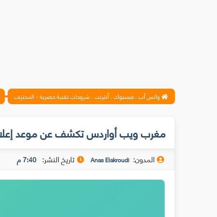
واتس آب ، فيسبوك ، أنترنت ، شروحات تقنية حصرية - المحترف
مغرب ويب أواردس تكشف عن موعد إعلان ا
المدون:
تاريخ النشر:
7:40 م
Anas Elakroudi