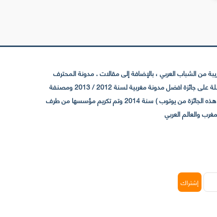
 من الشباب العربي ، بالإضافة إلى مقالات . مدونة المحترف
تأسست سنة 2009 حيث تستقطب الآن عدد كبير من الزوار من كافة ربوع الوطن العربي ، حيث ان مقرها الرئيسي بالمغرب و مديرها امين رغيب ،حاصلة على جائزة افضل مدونة مغربية لسنة 2012 / 2013 ومصنفة
ضمن افضل 10 مدونات عربية حسب المركز الدولي للصحفيين ICFJ سنة 2013 وحاصلة على الجائزة الفضية من يوتوب (اول قناة مغربية تحصل على هذه الجائزة من يوتوب ) سنة 2014 وتم تكريم مؤسسها من طرف