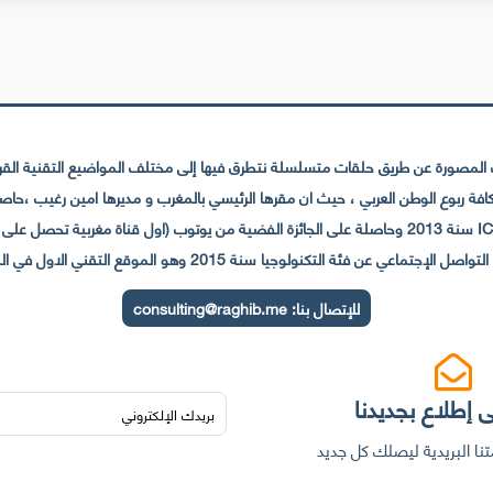
لمصورة عن طريق حلقات متسلسلة نتطرق فيها إلى مختلف المواضيع التقنية القريبة
عي عن فئة التكنولوجيا سنة 2015 وهو الموقع التقني الاول في المغرب والعالم العربي
للإتصال بنا:
consulting@raghib.me
 إطلاع بجديدنا
نا البريدية ليصلك كل جديد