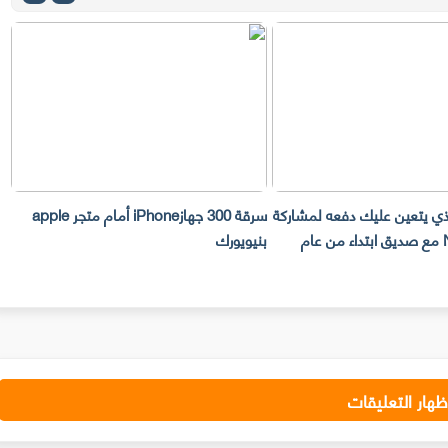
لذي يتعين عليك دفعه لمشاركة
سرقة 300 جهازiPhone أمام متجر apple
حساب Netflix مع صديق ابتداء من عام
بنيويورك
ت
ظهار التعليقات