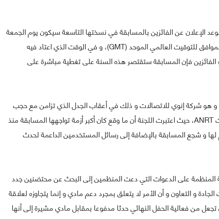
عد الإعلان عن الفائزين بالمسابقة في نسختها التاسعة سيكون يوم الجمعة
القادم 18 مارس ابتداءا من الساعة 20.00 بتوقيت المغرب الموافق للتوقيت العالمي الموحد (GMT)، و في الوقت الذي اعتاد فيه
الفائزين فإن المسابقة ستقتصر هذه السنة على تغطية مباشرة على
ة و هو شركة إنوي للاتصالات و ذلك في أعقاب الجدل الذي تزامن مع حجب
خدمة VoIP رسميا من قبل الوكالة الوطنية لتقنين الاتصالات ANRT، حيث اعتبرت اللجنة أن ما وقع كان أكبر أزمة تواجهها المسابقة منذ
م الدعم لها و شجع المسابقة بالإضافة إلى رسائل المستخدمين الداعمة لحدث
نة المنظمة على الدعوات التي دعت المنظمين إلى البحث عن محتضنين جدد
ادة و التعاون و أن الأمر لا يتعلق بمجرد دعم مادي و إنما يتجاوزه لعلاقة
 تجعل من فعالية الحفل النهائي حدثا مدفوعا بمقابل مادي مشيرة إلى أنها