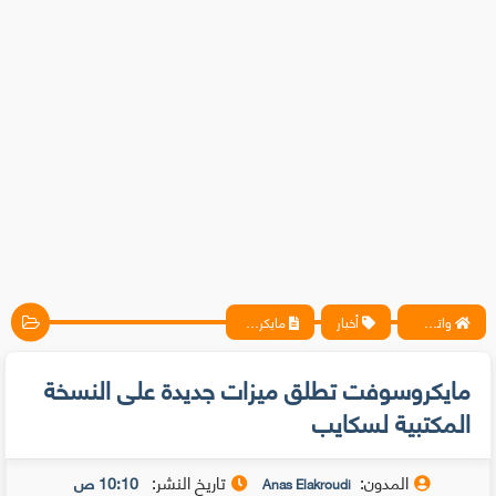
واتس آب ، فيسبوك ، أنترنت ، شروحات تقنية حصرية - المحترف
أخبار
مايكروسوفت تطلق ميزات جديدة على النسخة المكتبية لسكايب
مايكروسوفت تطلق ميزات جديدة على النسخة
المكتبية لسكايب
المدون:
تاريخ النشر:
10:10 ص
Anas Elakroudi