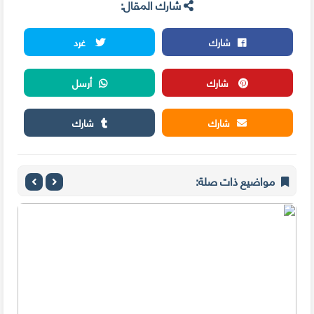
شارك المقال:
شارك
غرد
شارك
أرسل
شارك
شارك
مواضيع ذات صلة: