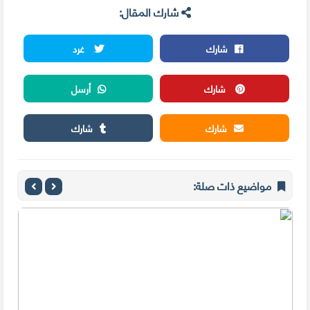
شارك المقال:
شارك
غرد
شارك
أرسل
شارك
شارك
مواضيع ذات صلة: