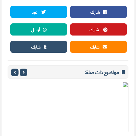
شارك
غرد
شارك
أرسل
شارك
شارك
مواضيع ذات صلة: