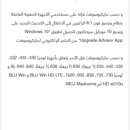
و حسب مايكروسوفت فإنه على مستخدمي الأجهزة المعنية العاملة
بنظام ويندوز فون 8.1 الراغبين في الانتقال إلى التحديث الجديد على
ويندوز 10 موبايل سيحتاجون لتحميل تطبيق "Windows 10
Upgrade Advisor App" من المتجر الإلكتروني لمايكروسوفت.
و حسب مايكروسوفت فإن الأمر يتعلق بأجهزة لوميا 430، 435، 532،
535، 540، 635 (1 جيغا)، 636 (1جيغا)، 638 (1 جيغا)، 640، 640 XL و
لوميا 730، 735، 830، 930، 1520، BLU Win HD LTE و BLU Win
HD w510u ثم MCJ Madosma.