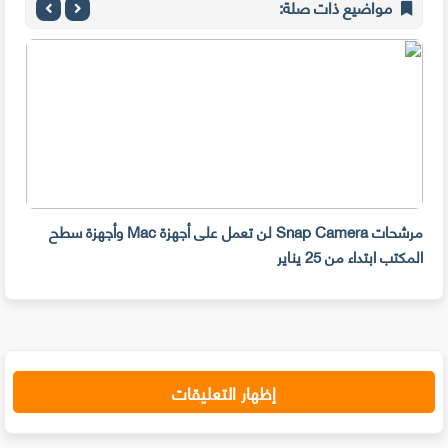
مواضيع ذات صلة:
مرشحات Snap Camera لن تعمل على أجهزة Mac وأجهزة سطح
المكتب ابتداء من 25 يناير
صديق
إظهار التعليقات