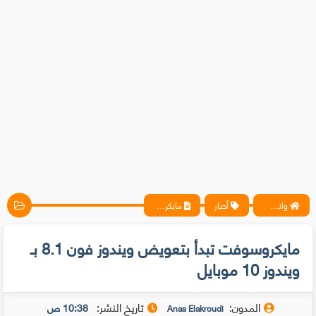
واتس آب ، فيسبوك ، أنترنت ، شروحات تقنية حصرية - المحترف
أخبار
مايكروسوفت تبدأ بتعويض ويندوز فون 8.1 بـ ويندوز 10 موبايل
مايكروسوفت تبدأ بتعويض ويندوز فون 8.1 بـ
ويندوز 10 موبايل
المدون:
تاريخ النشر:
10:38 ص
Anas Elakroudi