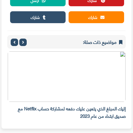
شارك
أرسل
شارك
شارك
مواضيع ذات صلة:
إليك المبلغ الذي يتعين عليك دفعه لمشاركة حساب Netflix مع
سرقة 300 جهازiPhone أمام م
صديق ابتداء من عام 2023