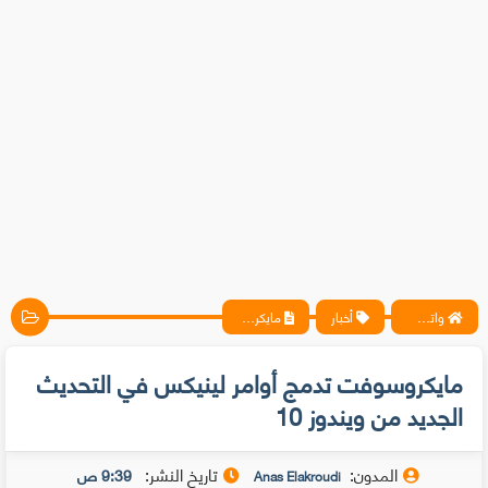
واتس آب ، فيسبوك ، أنترنت ، شروحات تقنية حصرية - المحترف
أخبار
مايكروسوفت تدمج أوامر لينيكس في التحديث الجديد من ويندوز 10
مايكروسوفت تدمج أوامر لينيكس في التحديث
الجديد من ويندوز 10
المدون:
تاريخ النشر:
9:39 ص
Anas Elakroudi