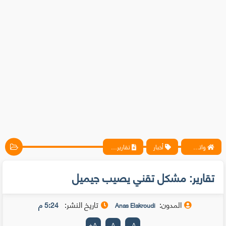
واتس آب ، فيسبوك ، أنترنت ، شروحات تقنية حصرية - المحترف
أخبار
تقارير: مشكل تقني يصيب جيميل
تقارير: مشكل تقني يصيب جيميل
المدون:
تاريخ النشر:
5:24 م
Anas Elakroudi
+
A
A
-
A