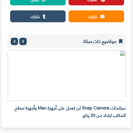
شارك
شارك
مواضيع ذات صلة:
مرشحات Snap Camera لن تعمل على أجهزة Mac وأجهزة سطح
المكتب ابتداء من 25 يناير
صديق