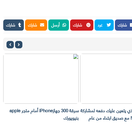
شارك
غرد
شارك
أرسل
شارك
شارك
لذي يتعين عليك دفعه لمشاركة
سرقة 300 جهازiPhone أمام متجر apple
حساب Netflix مع صديق ابتداء من عام
بنيويورك
ت