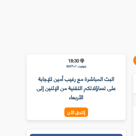
18:30
بتوقيت GMT+1
البث المباشرة مع رغيب أمين للإجابة
على تساؤلاتكم التقنية من الإثنين إلى
الأربعاء
إلتحق الأن