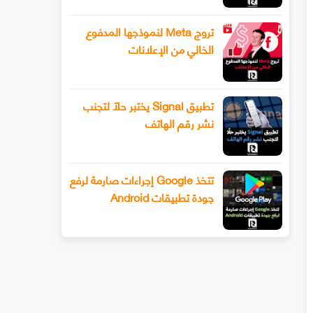
تروج Meta لنموذجها المدفوع
الخالي من الإعلانات
تطبيق Signal يختبر حلًا لتجنب
نشر رقم الهاتف
تتخذ Google إجراءات صارمة لرفع
جودة تطبيقات Android
سيحصل هاتف Xiaomi 13 أخيرًا على عدسة
طرح Snapchat المزيد من أدوا
ليفوتوغرافي
الفيديو المتقدمة باستخدام وضع ا