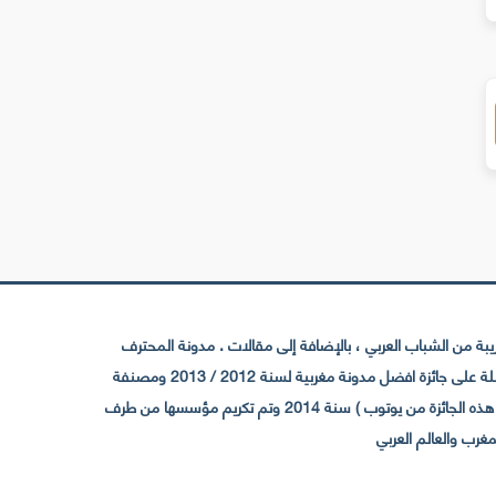
 من الشباب العربي ، بالإضافة إلى مقالات . مدونة المحترف
تأسست سنة 2009 حيث تستقطب الآن عدد كبير من الزوار من كافة ربوع الوطن العربي ، حيث ان مقرها الرئيسي بالمغرب و مديرها امين رغيب ،حاصلة على جائزة افضل مدونة مغربية لسنة 2012 / 2013 ومصنفة
ضمن افضل 10 مدونات عربية حسب المركز الدولي للصحفيين ICFJ سنة 2013 وحاصلة على الجائزة الفضية من يوتوب (اول قناة مغربية تحصل على هذه الجائزة من يوتوب ) سنة 2014 وتم تكريم مؤسسها من طرف