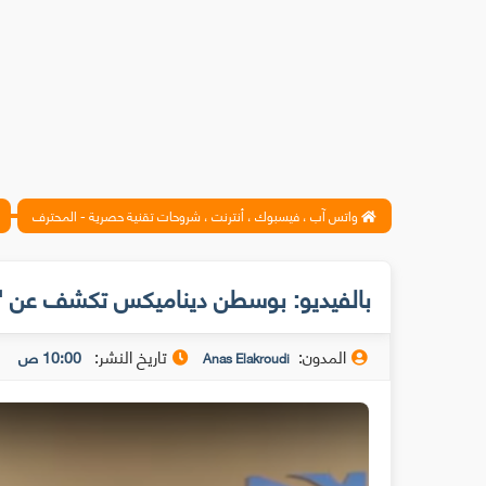
واتس آب ، فيسبوك ، أنترنت ، شروحات تقنية حصرية - المحترف
بالفيديو: بوسطن ديناميكس تكشف عن "أط
المدون:
تاريخ النشر:
10:00 ص
Anas Elakroudi