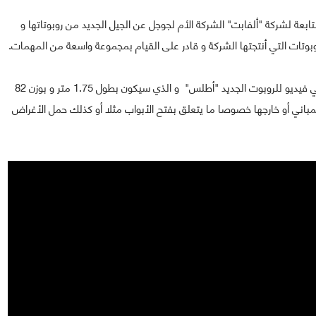
شركة "بوسطن ديناميكس/ Boston Dynamics" التابعة لشركة "ألفابت" الشركة الأم لجوجل عن الجيل الجديد من روبوتاتها و
الشركة نشرت على حسابها على يوتيوب خلال الأسبوع الحالي فيديو للروبوت الجديد "أطلس" و الذي سيكون بطول 1.75 متر و بوزن 82
لمباني أو خارجها خصوصا ما يتعلق بفتح الأبواب مثلا أو كذلك حمل الأغراض