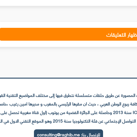
ظهار التعليقات
لمصورة عن طريق حلقات متسلسلة نتطرق فيها إلى مختلف المواضيع التقنية القريبة
عي عن فئة التكنولوجيا سنة 2015 وهو الموقع التقني الاول في المغرب والعالم العربي
للإتصال بنا:
consulting@raghib.me