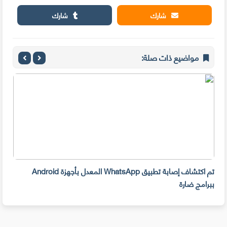
شارك
شارك
مواضيع ذات صلة:
تم اكتشاف إصابة تطبيق WhatsApp المعدل بأجهزة Android
Android 13 متاح
ببرامج ضارة