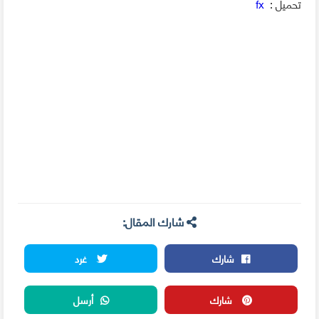
تحميل :
fx
شارك المقال:
شارك
غرد
شارك
أرسل