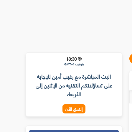
18:30
بتوقيت GMT+1
البث المباشرة مع رغيب أمين للإجابة
على تساؤلاتكم التقنية من الإثنين إلى
الأربعاء
إلتحق الأن