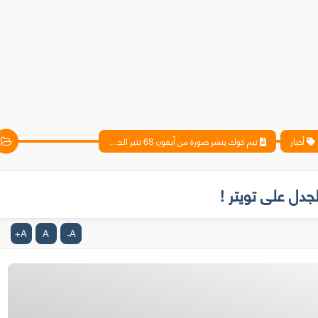
أخبار
تيم كوك ينشر صورة من آيفون 6S تثير الجدل على تويتر !
A
A
A
+
-