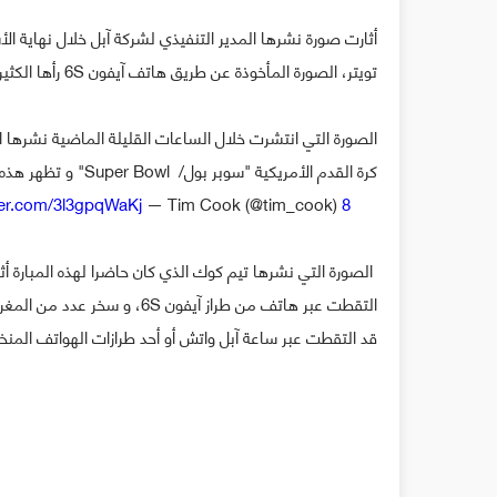
أثارت صورة نشرها المدير التنفيذي لشركة آبل خلال نهاية 
تويتر، الصورة المأخوذة عن طريق هاتف آيفون 6S رأها الكثيرون مسيئة لإمكانيات الهاتف الرئيسي للشركة.
الصورة التي انتشرت خلال الساعات القليلة الماضية نشرها الم
كرة القدم الأمريكية "سوبر بول/ Super Bowl" و تظهر هذه الصورة الاحتفالية التي انطلقت مع نهاية المبارة، لكن تبدو غير واضحة.
tter.com/3l3gpqWaKj
— Tim Cook (@tim_cook)
8
الصورة التي نشرها تيم كوك الذي كان حاضرا لهذه المبارة أ
التقطت عبر هاتف من طراز آيفو
قد التقطت عبر ساعة آبل واتش أو أحد طرازات الهواتف المن