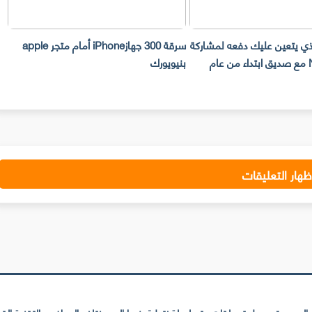
لذي يتعين عليك دفعه لمشاركة
سرقة 300 جهازiPhone أمام متجر apple
حساب Netflix مع صديق ابتداء من عام
بنيويورك
ت
ظهار التعليقات