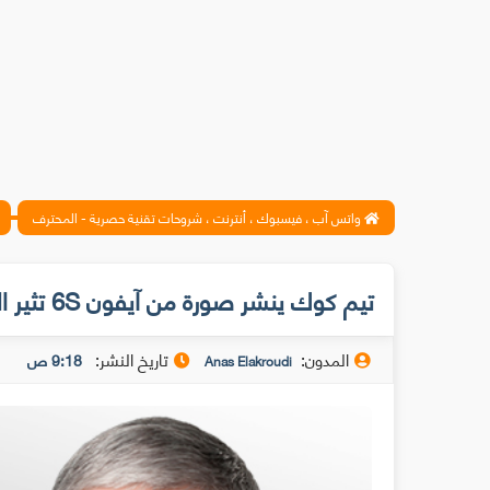
واتس آب ، فيسبوك ، أنترنت ، شروحات تقنية حصرية - المحترف
تيم كوك ينشر صورة من آيفون 6S تثير الجدل على تويتر !
المدون:
تاريخ النشر:
9:18 ص
Anas Elakroudi