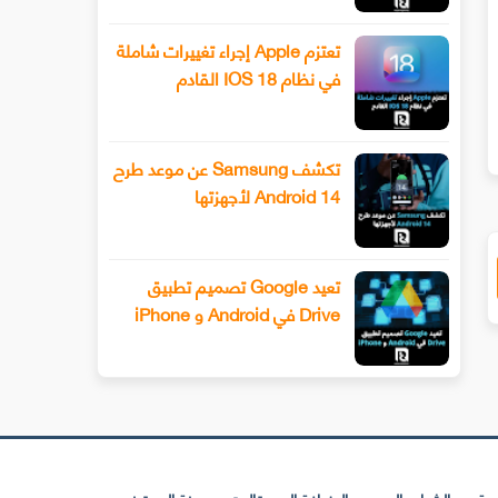
تعتزم Apple إجراء تغييرات شاملة
سيحصل هاتف Xiaomi 13 أخيرًا على عدسة
طرح Snapchat المزيد من أدوا
في نظام IOS 18 القادم
ليفوتوغرافي
الفيديو المتقدمة باستخدام وضع ا
تكشف Samsung عن موعد طرح
Android 14 لأجهزتها
تعيد Google تصميم تطبيق
Drive في Android و iPhone