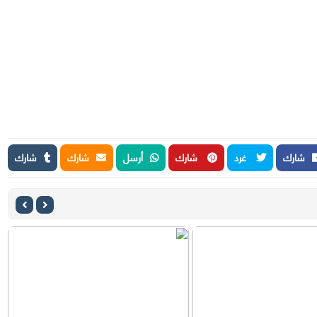
شارك
غرد
شارك
أرسل
شارك
شارك