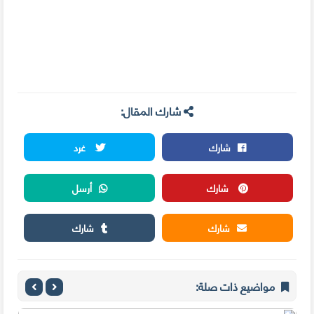
شارك المقال:
شارك
غرد
شارك
أرسل
شارك
شارك
مواضيع ذات صلة: