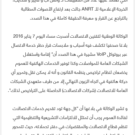
الخرجة الإعلامية للـ ANRT جائت بعد ارتفاع الأصوات المطالبة
بالتراجع عن القرار و معرفة الحقيقة كاملة في هذا الصدد.
الوكالة الوطنية لتقنين الاتصالات أصدرت مساء اليوم 7 يناير 2016
بلاغا صحفيا تكشف فيه أسباب و ملابسات قرار حظر خدمة الاتصال
عبر بروتوكل VoIP مشيرة في هذا الصدد أن" إقامة واستغلال
الشبكات العامة للمواصلات وكذا توفير الخدمات الهاتفية للعموم
يخضعان لنظام تراخيص ينظمه القانون و أنه لا يمكن نقل وتمرير أي
حركة هاتفية في اتجاه الزبون النهائي إلا من طرف متعهدي الشبكات
العامة للاتصالات (شركات الاتصالات) الحاصلة على التراخيص لذلك".
و تشير الوكالة في بلاغها أن "كل جهة تود تقديم خدمات الاتصالات
لفائدة العموم يجب أن تمتثل للالتزامات التشريعية والتنظيمية التي
تنظم قطاع الاتصالات والمقتضيات في دفتر تحملاته، حيث تتمحور
هذه الالتزامات حسب البلاغ في الالتزامات التقنية والاقتصادية و