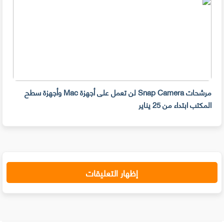
مرشحات Snap Camera لن تعمل على أجهزة Mac وأجهزة سطح
المكتب ابتداء من 25 يناير
صديق
إظهار التعليقات