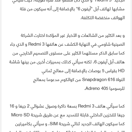
مشابها لهاتف آبل "آيفون 6" بالإضافة إلى أنه سيكون من فئة
الهواتف منخفضة التكلفة.
و بعد الكثير من الشائعات و الأخبار غير المؤكدة اختارت الشركة
الصينية شاومي في النهاية الكشف عن هاتفها Redmi 3 و الذي جاء
كما سابق الذكر مستلهما الكثير على مستوى التصميم الخارجي من
هاتف آبل آيفون 6، لكنه سيأتي كذلك بمميزات أخرى من بينها شاشة
HD بقياس 5 بوصات بالإضافة إلى معالج ثماني
النواة Snapdragon 616 من كوالكوم مدعوما بمعالج
للرسوميا Adreno 405.
كما سيأتي هاتف Redmi 3 بسعة ذاكرة وصول عشوائي 2 جيغا و 16
جيغا للتخزين الداخلي قابلة للتمديد مع عن طريق شريحة Micro SD
كما سيكون الهاتف الجديد ثنائي شريحة SIM، و سيأتي بكاميرتين
الأولى في الواجهة الخلفية بدقة 13 ميغابيكسيل و الثانية في الواجهة