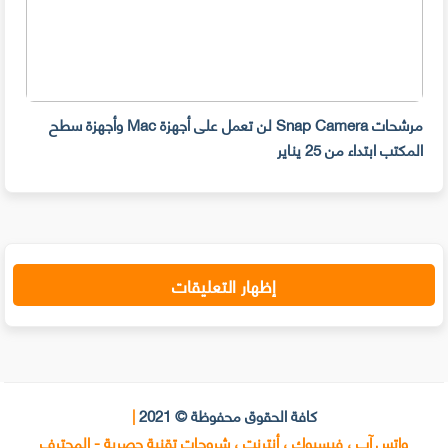
مرشحات Snap Camera لن تعمل على أجهزة Mac وأجهزة سطح
المكتب ابتداء من 25 يناير
صديق
إظهار التعليقات
كافة الحقوق محفوظة © 2021
|
واتس آب ، فيسبوك ، أنترنت ، شروحات تقنية حصرية - المحترف