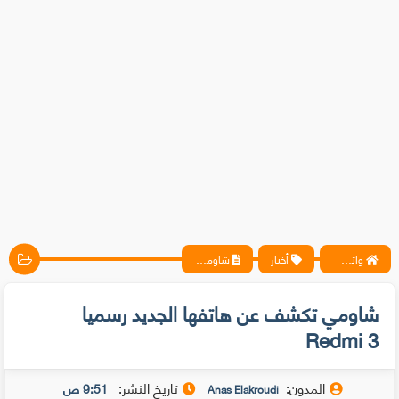
واتس آب ، فيسبوك ، أنترنت ، شروحات تقنية حصرية - المحترف
أخبار
شاومي تكشف عن هاتفها الجديد رسميا Redmi 3
شاومي تكشف عن هاتفها الجديد رسميا
Redmi 3
المدون:
تاريخ النشر:
9:51 ص
Anas Elakroudi