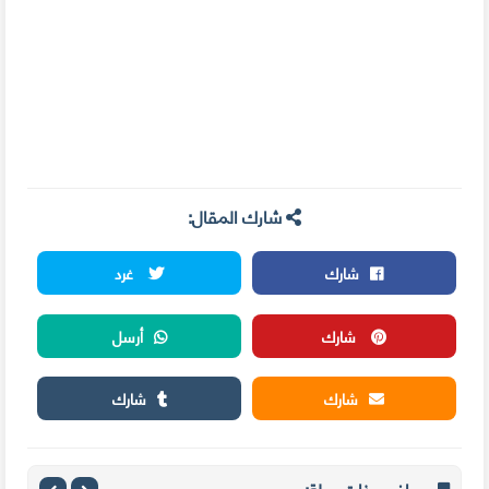
شارك المقال:
شارك
غرد
شارك
أرسل
شارك
شارك
مواضيع ذات صلة: