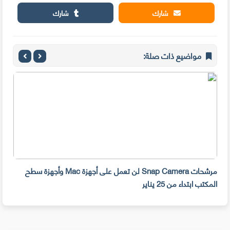
شارك
شارك
مواضيع ذات صلة:
مرشحات Snap Camera لن تعمل على أجهزة Mac وأجهزة سطح
المكتب ابتداء من 25 يناير
صديق