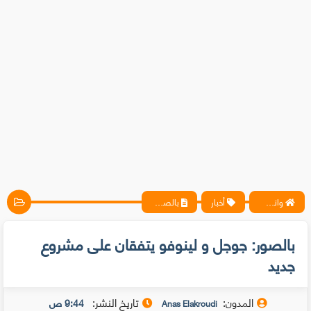
واتس آب ، فيسبوك ، أنترنت ، شروحات تقنية حصرية - المحترف
أخبار
بالصور: جوجل و لينوفو يتفقان على مشروع جديد
بالصور: جوجل و لينوفو يتفقان على مشروع
جديد
المدون:
تاريخ النشر:
9:44 ص
Anas Elakroudi