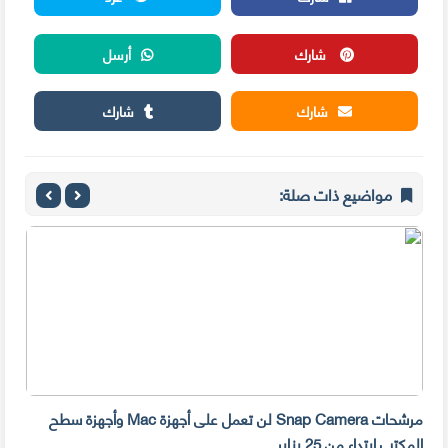
شارك
أرسل
شارك
شارك
مواضيع ذات صلة:
مرشحات Snap Camera لن تعمل على أجهزة Mac وأجهزة سطح
المكتب ابتداء من 25 يناير
صديق