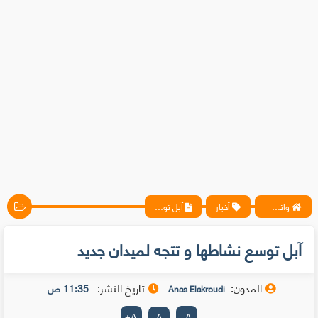
واتس آب ، فيسبوك ، أنترنت ، شروحات تقنية حصرية - المحترف
أخبار
آبل توسع نشاطها و تتجه لميدان جديد
آبل توسع نشاطها و تتجه لميدان جديد
المدون:
تاريخ النشر:
11:35 ص
Anas Elakroudi
+
A
A
-
A