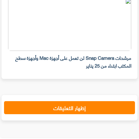
مرشحات Snap Camera لن تعمل على أجهزة Mac وأجهزة سطح
المكتب ابتداء من 25 يناير
صديق
إظهار التعليقات