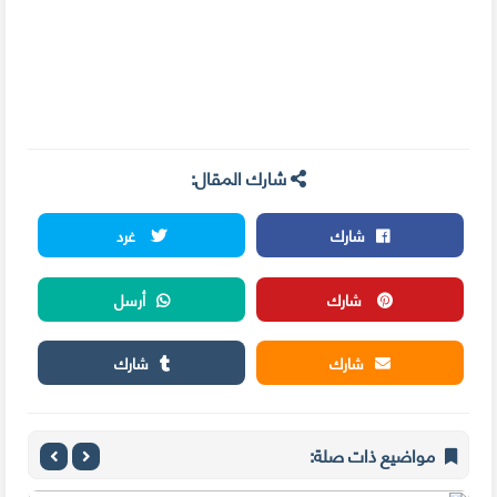
شارك المقال:
شارك
غرد
شارك
أرسل
شارك
شارك
مواضيع ذات صلة: