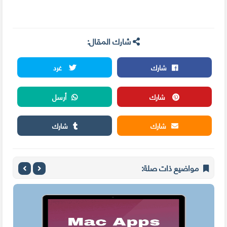
شارك المقال:
شارك
غرد
شارك
أرسل
شارك
شارك
مواضيع ذات صلة: