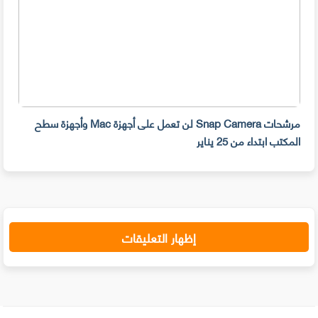
مرشحات Snap Camera لن تعمل على أجهزة Mac وأجهزة سطح
المكتب ابتداء من 25 يناير
صديق
إظهار التعليقات