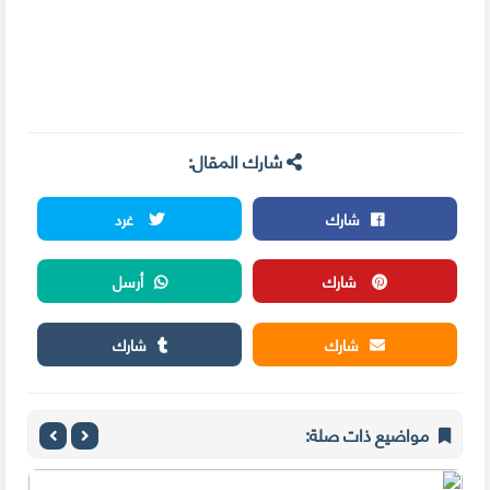
شارك المقال:
شارك
غرد
شارك
أرسل
شارك
شارك
مواضيع ذات صلة: