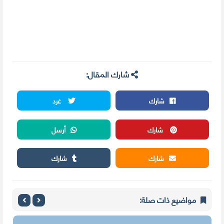
شارك المقال:
شارك
غرد
شارك
أرسل
شارك
شارك
مواضيع ذات صلة: