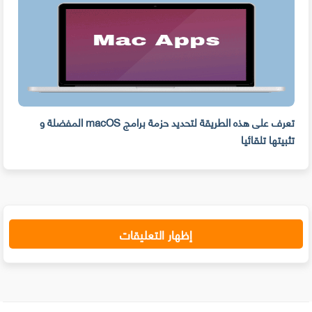
ه
تعرف على هذه الطريقة لتحديد حزمة برامج macOS المفضلة و
وفر 
تثبيتها تلقائيا
من ا
إظهار التعليقات