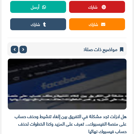
شارك
أرسل
شارك
شارك
مواضيع ذات صلة:
م
هل لازلت تجد مشكلة في التفريق بين إلغاء تنشيط وحذف حساب
مهار
على منصة الفيسبوك... تعرف على المزيد وكذا الخطوات لحذف
للوق
حساب فيسبوك نهائيا