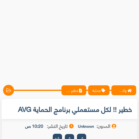
واتس آب ، فيسبوك ، أنترنت ، شروحات تقنية حصرية - المحترف
حماية
خطير !! لكل مستعملي برنامج الحماية AVG
خطير !! لكل مستعملي برنامج الحماية AVG
المدون:
تاريخ النشر:
10:20 ص
Unknown
+
A
A
-
A