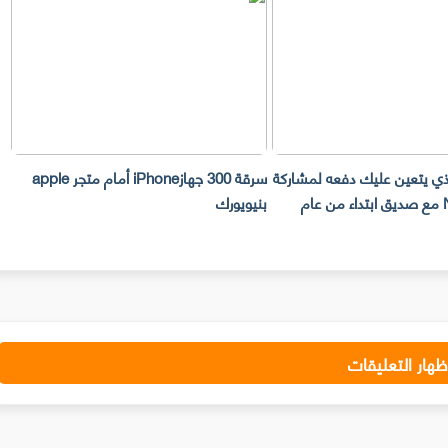
لذي يتعين عليك دفعه لمشاركة
سرقة 300 جهازiPhone أمام متجر apple
حساب Netflix مع صديق ابتداء من عام
بنيويورك
ت
ظهار التعليقات