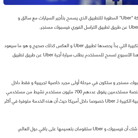
أعلنت فيسبوك خلال الأسبوع الحالي عن عقد شراكة مع شركة "Uber" المطورة للتطبيق الذي يسمح بتأجير السيارات مع سائق و
و يبدو أن فيسبوك ترغب بشدة في الاستفادة من الشعبية الكبيرة التي بدأ يحصدها تطبيق Uber و العكس كذلك صحيح و هو ما سيعود
بالنفع على الطرفين، حيث قاما بتوقيع اتفاقية شراكة خلال هذا الأسبوع تسمح للمستخدم بطلب سيارة أجرة Uber عن طريق تطبيق
سبوك مسنجر و ستكون في مرحلة أولى مجرد خاصية تجريبية و فقط داخل
تراب الولايات المتحدة الأمريكية، حيث ستسفيد Uber من منصة مستخدمين يفوق عددهم 700 مليون مستخدم نشيط من مستخدمي
فيسبوك مسنجر، فيما ستستفيد فيسبوك بدورها من الشعبية الكبيرة لـ Uber خصوصا داخل أمريكا حيث أن هذه الخدمة متوفرة في أكثر
تعميمها على باقي دول العالم.