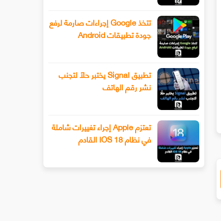
تتخذ Google إجراءات صارمة لرفع
جودة تطبيقات Android
تطبيق Signal يختبر حلًا لتجنب
نشر رقم الهاتف
سيحصل هاتف Xiaomi 13 أخيرًا على عدسة
طرح Snapchat المزيد من أدوا
ليفوتوغرافي
الفيديو المتقدمة باستخدام وضع ا
تعتزم Apple إجراء تغييرات شاملة
في نظام IOS 18 القادم