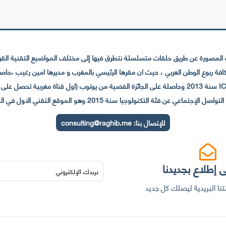
لمصورة عن طريق حلقات متسلسلة نتطرق فيها إلى مختلف المواضيع التقنية القريبة
عي عن فئة التكنولوجيا سنة 2015 وهو الموقع التقني الاول في المغرب والعالم العربي
للإتصال بنا:
consulting@raghib.me
 إطلاع بجديدنا
نا البريدية ليصلك كل جديد