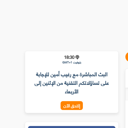
18:30
بتوقيت GMT+1
البث المباشرة مع رغيب أمين للإجابة
على تساؤلاتكم التقنية من الإثنين إلى
الأربعاء
إلتحق الأن