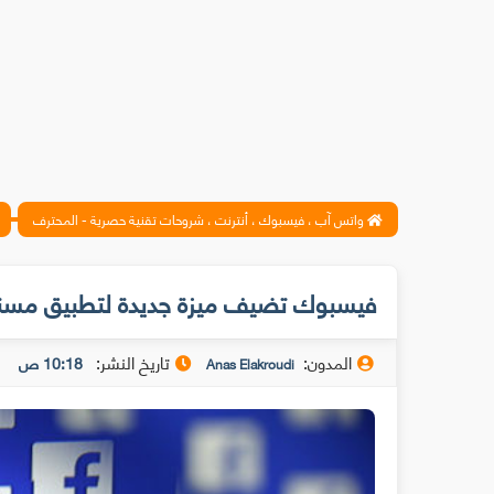
واتس آب ، فيسبوك ، أنترنت ، شروحات تقنية حصرية - المحترف
فيسبوك تضيف ميزة جديدة لتطبيق مسنجر بع
المدون:
تاريخ النشر:
10:18 ص
Anas Elakroudi