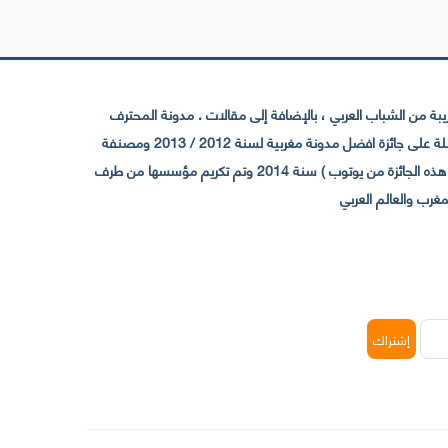
 من الشباب العربي ، بالإضافة إلى مقالات . مدونة المحترف
تأسست سنة 2009 حيث تستقطب الآن عدد كبير من الزوار من كافة ربوع الوطن العربي ، حيث ان مقرها الرئيسي بالمغرب و مديرها امين رغيب ،حاصلة على جائزة افضل مدونة مغربية لسنة 2012 / 2013 ومصنفة
ضمن افضل 10 مدونات عربية حسب المركز الدولي للصحفيين ICFJ سنة 2013 وحاصلة على الجائزة الفضية من يوتوب (اول قناة مغربية تحصل على هذه الجائزة من يوتوب ) سنة 2014 وتم تكريم مؤسسها من طرف