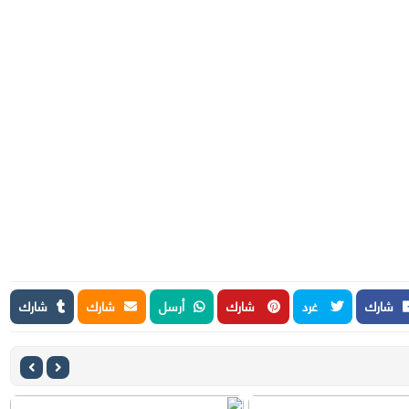
شارك
غرد
شارك
أرسل
شارك
شارك