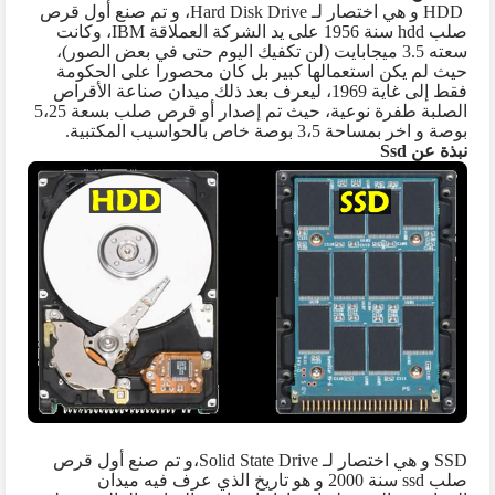
HDD
و هي اختصار لـ
Hard Disk Drive
، و تم صنع أول قرص
صلب
hdd
سنة 1956 على يد الشركة العملاقة
IBM
، وكانت
سعته 3.5 ميجابايت (لن تكفيك اليوم حتى في بعض الصور)،
حيث لم يكن استعمالها كبير بل كان محصورا على الحكومة
فقط إلى غاية 1969، ليعرف بعد ذلك ميدان صناعة الأقراص
الصلبة طفرة نوعية، حيث تم إصدار أو قرص صلب بسعة 5،25
بوصة و اخر بمساحة 3،5 بوصة خاص بالحواسيب المكتبية.
نبذة عن
Ssd
SSD
و هي اختصار لـ
Solid State Drive
،و تم صنع أول قرص
صلب
ssd
سنة 2000 و هو تاريخ الذي عرف فيه ميدان