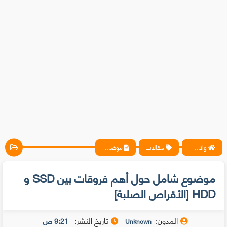
واتس آب ، فيسبوك ، أنترنت ، شروحات تقنية حصرية - المحترف
مقالات
موضوع شامل حول أهم فروقات بين SSD و HDD [الأقراص الصلبة]
موضوع شامل حول أهم فروقات بين SSD و
HDD [الأقراص الصلبة]
المدون:
تاريخ النشر:
9:21 ص
Unknown