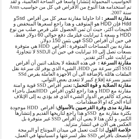
الحواسيب المحمولة إنتشارا واسعا في الساحة العالمية، و لقد
تم استخدامه هذا النوع من الأقراص في كل من حواسيب
Asus
سنة 2007.
مقارنة السعر :
اذا حاولنا مقارنة سعر كل من أقراص
Ssd
و
Hdd
فإن
HDD
هو المتوقف و هذا راجع لسعرها المنخفض و
الجيجات أكثر، حيث أن ثمن الحصول على قرص صلب من نوع
HDD
و بسعة 1 تيرابايت فيلزمك دفع حوالي 60 دولار فقط،
في حين أن أقراص
SSD
فهي بثمن 150 دولار.
مقارنة بين المساحات المتوفرة : أقراص
HDD
هي متوفرة
بسعات تصل إلى 10 تيرابايت في حين أن الـ
SSD
لا تتجاوز4
تيرابايت على أكثر تقدير.
مقارنة السرعة :
في هذه النقطة لا يختلف اثنين أن أقراص
SSD
أكثر سرعة من
HDD
، الشيء الذي يوفر لك سرعة نقل
الملفات هائلة بالإضافة الى أن الأجهزة العاملة بقرص
SSd
تتميز بسرعة إقلاع كبير لا تتعدى بعض الثواني.
مقارنة الصلابة و قوة التحمل:
تعتبر أقراص
SSD
قوية و امنة
مقارنة مع
HDD
و هذا راجع لكون أقراص
HDD
تعمل بأجزاء
متحركة كالقرص الدوار الشيء الذي قد يؤذي به إلى الإتلاف
أثناء الحركة او الاصطدامات.
مقارنة مدى وفرة القرصيين بالأسواق:
أقراص
HDD
موجودة
بكثرة مقارنة مع
SSD
و هذا راجع لتاريخها القديم و إنتشارها
الكبير، و لكن هذا لا يعني أن أقراص
SSD
غير متوفرة بل
العكس هي الان في انتشار متزايد.
خلاصة القول
اذا كنت تعمل في ميدان المونتاج أو البرمجة
فأنصحك بأقراص
SSD
نظر لسرعتها و انسيابيتها في العمل،