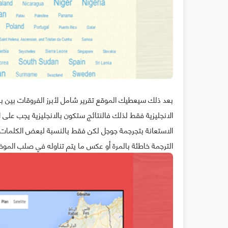
بعد ذلك سيعطيك الموقع تقرير شامل لأبرز الفروقات بين بلد
الانجليزية فقط لذلك فالنتائج ستكون بالانجليزية يجب على 
الاستعانة بتجرجمة جوجل لكن فقط بالنسبة لبعض الكلمات 
الترجمة خاطئة بالمرة أو عكس ما يتم تناوله في صلب الموض