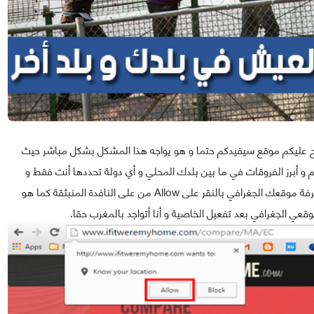
ح عليكم موقع سيفيدكم حتما و هو يواجه هذا المشكل بشكل مباشر حيث
If It يمكنك معرفة معضم و أبرز الفروقات في ما بين بلدك المحلي و أي دولة تحددها أنت فقط و
كاشارة مهمة فبعد دخولك للموقع يجب أن تقوم بتفعيل معرفة موقعك الجغرافي بالنقر على Allow من على النافدة المنبثقة كما هو
عي الجغرافي بعد تفعيل الخاصية و أنا أتواجد بالمغرب حقا.