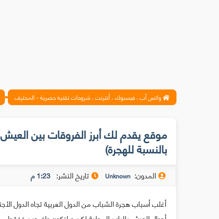
واتس آب ، فيسبوك ، أنترنت ، شروحات تقنية حصرية - المحترف
موقع يقدم لك أبرز الفروقات بين العيش 
بالنسبة للهجرة)
المدون:
تاريخ النشر:
1:23 م
Unknown
أغلب أسباب هجرة الشباب من الدول العربية تجاه الدول الأج
أحوال العيش بالبلاد المحلية لكن و لنكون واضحين ففقط م