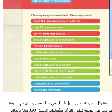
لخاصة بكل معلومة فعلى سبيل المثال في هذا التقرير و الذي تم تطبيقه
على أهم الفروقات بين العيش بالمغرب و ألمانيا فكما تشاهد معي في الصورة فيقول لك أنه سأستطيع العييش 3.93 سنة بألمانيا