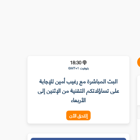
18:30
بتوقيت GMT+1
البث المباشرة مع رغيب أمين للإجابة
على تساؤلاتكم التقنية من الإثنين إلى
الأربعاء
إلتحق الأن