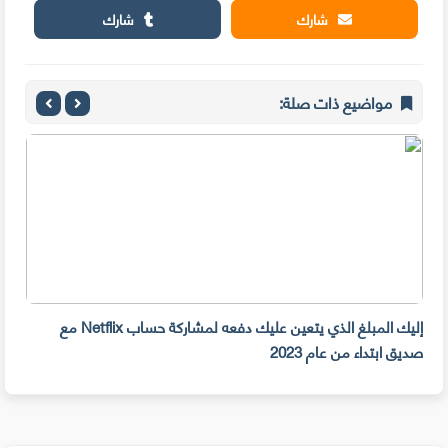
شارك
شارك
مواضيع ذات صلة:
إليك المبلغ الذي يتعين عليك دفعه لمشاركة حساب Netflix مع
سرقة 300 جهازiPhone أمام م
صديق ابتداء من عام 2023