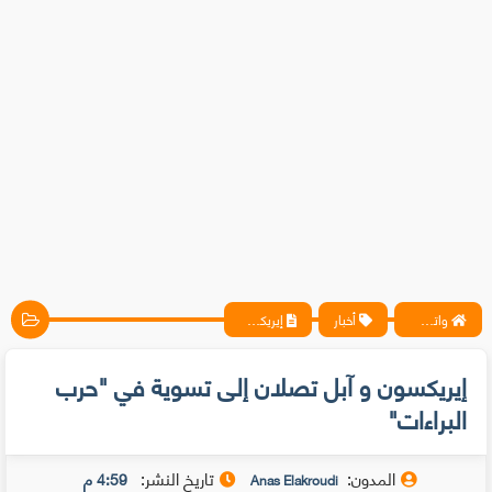
واتس آب ، فيسبوك ، أنترنت ، شروحات تقنية حصرية - المحترف
أخبار
إيريكسون و آبل تصلان إلى تسوية في "حرب البراءات"
إيريكسون و آبل تصلان إلى تسوية في "حرب
البراءات"
المدون:
تاريخ النشر:
4:59 م
Anas Elakroudi