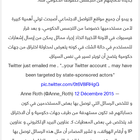
و يبدو أن جميع مواقع التواصل الاجتماعي أصبحت تولي أهمية كبيرة
لأمن مستخدميها خصوصا من التجسس الحكومي، و بعد قرار
فيسبوك في الآونة الأخيرة اتخاذ إجراء مماثل يمكن من إرسال إشعارات
للمستخدم في حالة الشك في كونه يتعرض لمحاولة اختراق من جهات
حكومية يتضح أن تويتر تسير في نفس السياق.
Twitter just emailed me . "..your Twitter account .. may have
been targeted by state-sponsored actors"
pic.twitter.com/0t6V8lRHgG
12 Décembre 2015
— Anne Roth (@Anne_Roth)
و تتلخص الرسائل التي توصل بها بعض المستخدمين في كون
حساباتهم قد تكون مستهدفة من طرف جهات حكومية و أن الاختراق
قد يتخلص في بعض المعطيات كـ عناوين البريد الإلكتروني و عناوين
IP و أرقام الهواتف، و تشير المصادر أن مثل هذه الرسائل توصل بها
عدد من المستخدمين خصوصا الخبراء الأمنيين و الناشطين في مجال