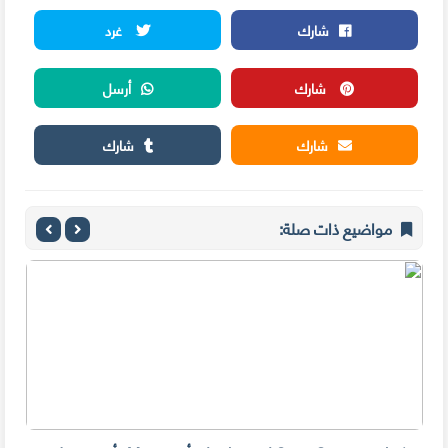
شارك
غرد
شارك
أرسل
شارك
شارك
مواضيع ذات صلة: