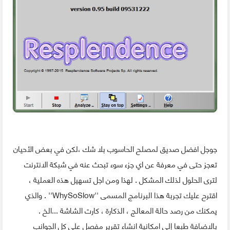
جوجل افضل صديق لمصلح الحاسوب بلا شك ،لكن في بعض الأحيان
تعجز حتى في معرفة عن اي جزء سوء تبحث عنه في شبكة الانترنت
لترى الحلول لذلك المشكل . لهذا ومن اجل تسهيل هذه العملية ،
اقترح عليك تجربة هذا البرنامج المسمى ''WhySoSlow'' . والذي
يمكنك من رصد حالة المعالج ، الذكارة ، كارت الشاشة ...الخ .
بالاضافة طبعا إلى امكانية انشاء تقرير مفصل على كل الجوانب