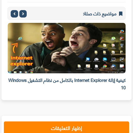
مواضيع ذات صلة:
بحذفه الآن
كيفية إزالة Internet Explorer بالكامل من نظام التشغيل Windows
10
على 
إظهار التعليقات