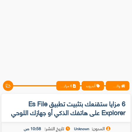
واتس آب ، فيسبوك ، أنترنت ، شروحات تقنية حصرية - المحترف
أندرويد
6 مزايا ستقنعك بتثبيت تطبيق Es File Explorer على هاتفك الذكي أو جهازك اللوحي
6 مزايا ستقنعك بتثبيت تطبيق Es File
Explorer على هاتفك الذكي أو جهازك اللوحي
المدون:
تاريخ النشر:
10:58 ص
Unknown