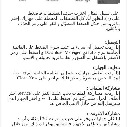
على سبيل المثال اخترت حذف التطبيقات فاضغط
على
app
لتظهر لك كل التطبيقات المحملة على جهازك، إختر
ما تريد من خلال الضغط المطوّل و انقر على رمز الحذف
بالأعلى.
التحميل:
إذا أردت تحميل أي شيء ما عليك سوى الضغط على القائمة
الجانبية ثم
Libary
ثم
Download Manager
و اضغط على رمز
الأصفر بالاسفل ثم ألصق رابط ما تريد تحميله و الاسم.
تنظيف الجهاز :
إذا أردت تنظيف جهازك توجه إلى القائمة الجانبية ثم
cleaner
ليبدأ الفحص مباشرةً إنتظر قليلا تم انقر على
Clean Now
.
مشاركة الملفات :
إذا أردت مشاركة الملفات يجب عليك النقر على
device
, اختر
الملف المراد مشاركتها تم اضغط على
send
و اختر الجهاز الذي
سترسل إليه من خلال الايبي الخاص به.
مشاركة الانترنت :
إذا كان جهازك يتوفر على صبيب إنترنت
3G
أو
4G
و أردت
مشاركتها مع باقي الأجهزة فالتطبيق يوفر لك ذلك، من خلال