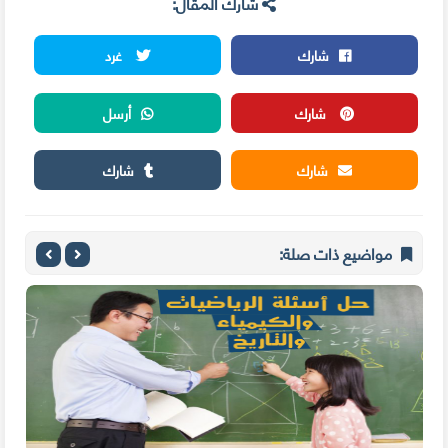
شارك المقال:
شارك
غرد
شارك
أرسل
شارك
شارك
مواضيع ذات صلة: