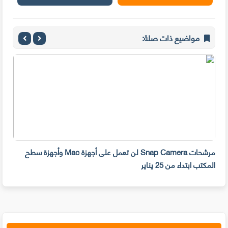
مواضيع ذات صلة:
مرشحات Snap Camera لن تعمل على أجهزة Mac وأجهزة سطح
المكتب ابتداء من 25 يناير
صديق