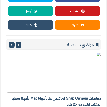
شارك
أرسل
شارك
شارك
مواضيع ذات صلة:
مرشحات Snap Camera لن تعمل على أجهزة Mac وأجهزة سطح
المكتب ابتداء من 25 يناير
صديق